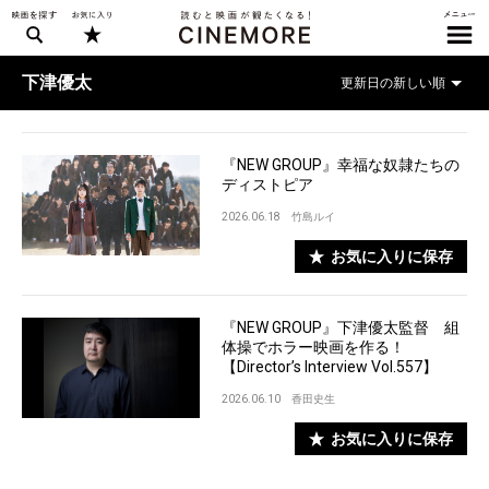
下津優太
『NEW GROUP』幸福な奴隷たちの
ディストピア
2026.06.18
竹島ルイ
お気に入りに保存
『NEW GROUP』下津優太監督 組
体操でホラー映画を作る！
【Director’s Interview Vol.557】
2026.06.10
香田史生
お気に入りに保存