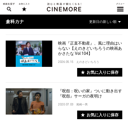
倉科カナ
映画『正直不動産』、風に理由はい
らない【えのきどいちろうの映画あ
かさたな Vol.104】
2026.05.15
えのきどいちろう
お気に入りに保存
『呪怨：呪いの家』ついに動き出す
『呪怨』サーガの夜明け
2020.07.03
尾崎一男
お気に入りに保存