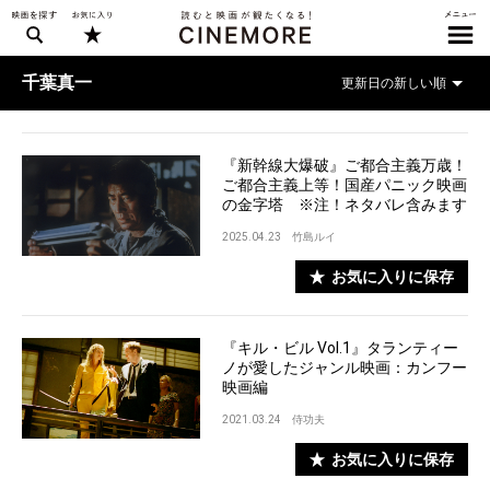
千葉真一
『新幹線大爆破』ご都合主義万歳！
ご都合主義上等！国産パニック映画
の金字塔 ※注！ネタバレ含みます
2025.04.23
竹島ルイ
お気に入りに保存
『キル・ビル Vol.1』タランティー
ノが愛したジャンル映画：カンフー
映画編
2021.03.24
侍功夫
お気に入りに保存