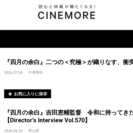
『四月の余白』二つの＜究極＞が織りなす、衝
牛津厚信
2026.07.08
お気に入りに保存
『四月の余白』吉田恵輔監督 令和に持ってき
【Director’s Interview Vol.570】
村山章
2026.06.26