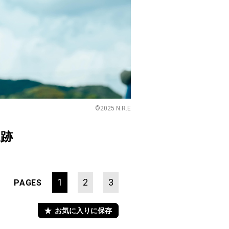
©2025 N.R.E
軌跡
1
2
3
PAGES
お気に入りに保存