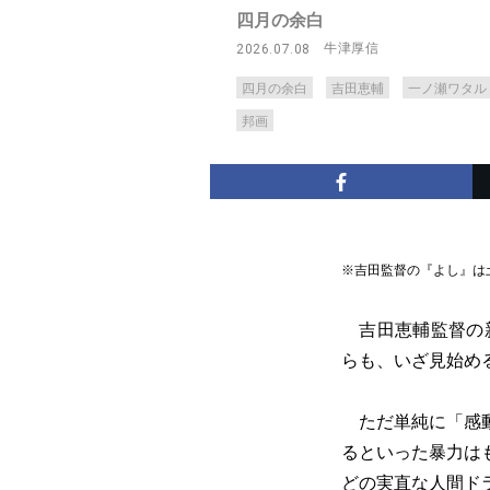
四月の余白
牛津厚信
2026.07.08
四月の余白
吉田恵輔
一ノ瀬ワタル
邦画
※吉田監督の『よし』は
吉田恵輔監督の新
らも、いざ見始め
ただ単純に「感動
るといった暴力は
どの実直な人間ド