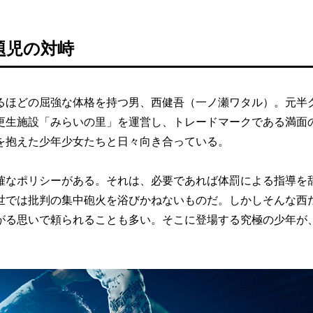
題児の対峙
ほどの屈強な体格を持つ男、西健吾（一ノ瀬ワタル）。元半
更生施設「みらいの里」を運営し、トレードマークである満面
を抱えた少年少女たちと日々向き合っている。
なポリシーがある。それは、必要であれば体罰による指導を
世では批判の集中砲火を浴びかねないものだ。しかしそんな西
がる思いで頼られることも多い。そこに登場する究極の少年が