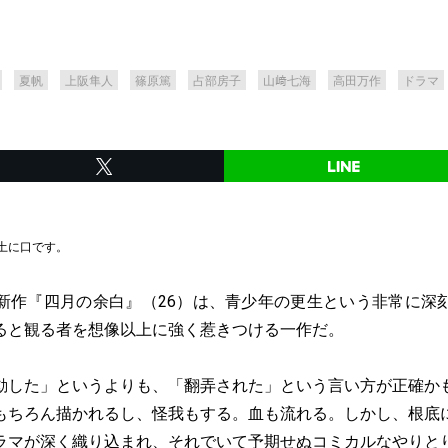
夏帆
上阪隼人
篠原篤
占部房子
山﨑七海
高田万作
ドラマ
土に口です。
作『四月の余白』（26）は、青少年の更生という非常に深
ると観る者を想像以上に強く惹きつける一作だ。
した」というよりも、「翻弄された」という言い方が正確か
もちろん描かれるし、怪我もする。血も流れる。しかし、根底
ラマが深く織り込まれ、それでいて予期せぬコミカルなやりと