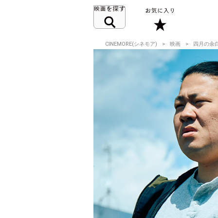
CINEMORE(シネモア)
映画
四月の余