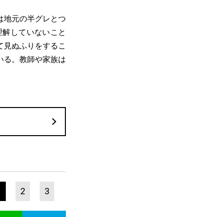
は地元の半グレとつ
理解していないこと
て見ぬふりをするこ
いる。教師や家族は
1
2
3