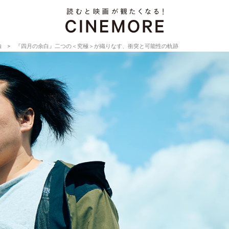
白
『四月の余白』二つの＜究極＞が織りなす、衝突と可能性の軌跡