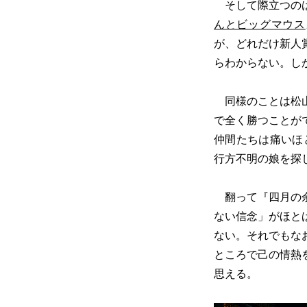
そして際立つのは
んとビッグマウス
が、どれだけ新人
らわからない。し
同様のことは松山
で全く勝つことが
仲間たちは痛いほ
行方不明の娘を探
翻って『四月の余
ない信念」がほと
ない。それでもな
ところで己の情熱
思える。