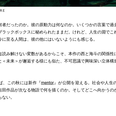
R.E
者だったのか。彼の原動力は何なのか。いくつかの言葉で過
ブラックボックスに秘められたままだ。けれど、人生の淵でこ
今に至る人間は、彼の他にはいないようにも感じる。
読み解けない変数があるからこそ、本作の西と海斗の関係性
と＜未来＞が邂逅する様にも似た、不可思議で興味深い立体構
ば、この秋には新作『
mentor
』が公開を迎える。社会や人生
吉田作品が次なる物語で何を描くのか。そしてどこへ向かうの
らない。