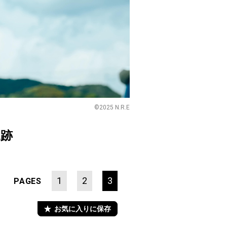
©2025 N.R.E
軌跡
1
2
3
PAGES
お気に入りに保存