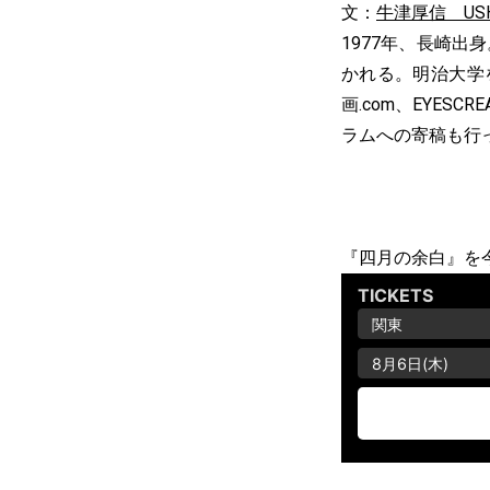
文：
牛津厚信 USHI
1977年、長崎出
かれる。明治大学
画.com、EYE
ラムへの寄稿も行
『四月の余白』を