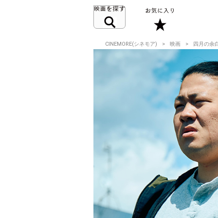
CINEMORE(シネモア)
映画
四月の余