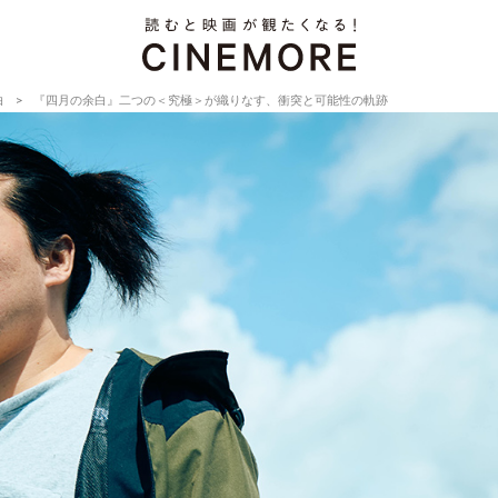
白
『四月の余白』二つの＜究極＞が織りなす、衝突と可能性の軌跡