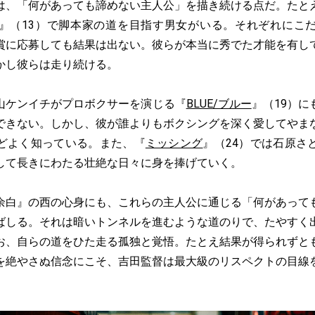
、「何があっても諦めない主人公」を描き続ける点だ。たと
』（13）で脚本家の道を目指す男女がいる。それぞれにこ
賞に応募しても結果は出ない。彼らが本当に秀でた才能を有し
かし彼らは走り続ける。
ケンイチがプロボクサーを演じる『
BLUE/ブルー
』（19）
できない。しかし、彼が誰よりもボクシングを深く愛してやま
どよく知っている。また、『
ミッシング
』（24）では石原さ
して長きにわたる壮絶な日々に身を捧げていく。
白』の西の心身にも、これらの主人公に通じる「何があって
ばしる。それは暗いトンネルを進むような道のりで、たやすく
お、自らの道をひた走る孤独と覚悟。たとえ結果が得られずと
を絶やさぬ信念にこそ、吉田監督は最大級のリスペクトの目線