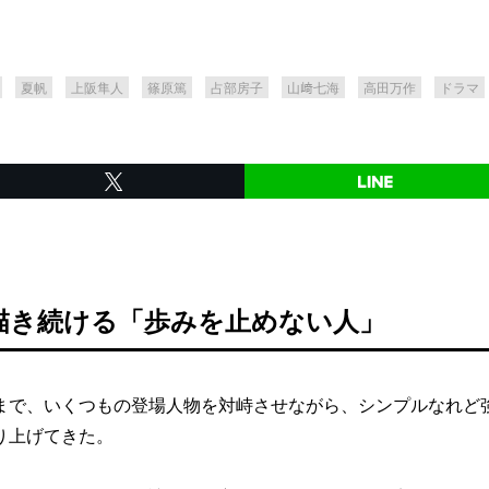
夏帆
上阪隼人
篠原篤
占部房子
山﨑七海
高田万作
ドラマ
描き続ける「歩みを止めない人」
で、いくつもの登場人物を対峙させながら、シンプルなれど
り上げてきた。