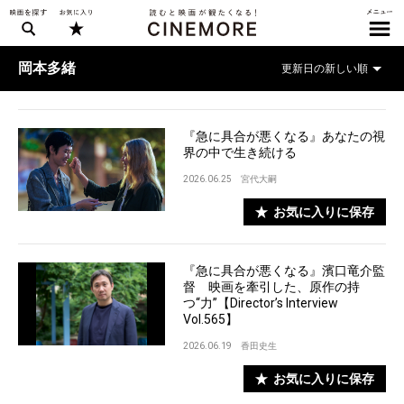
岡本多緒
『急に具合が悪くなる』あなたの視
界の中で生き続ける
2026.06.25
宮代大嗣
お気に入りに保存
『急に具合が悪くなる』濱口竜介監
督 映画を牽引した、原作の持
つ“力”【Director’s Interview
Vol.565】
2026.06.19
香田史生
お気に入りに保存