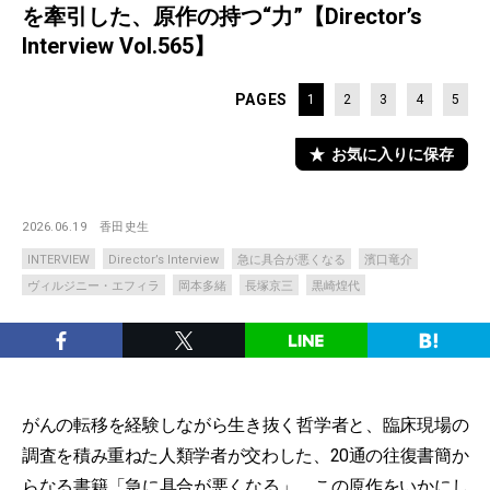
を牽引した、原作の持つ“力”【Director’s
Interview Vol.565】
PAGES
1
2
3
4
5
お気に入りに保存
2026.06.19
香田史生
INTERVIEW
Director’s Interview
急に具合が悪くなる
濱口竜介
ヴィルジニー・エフィラ
岡本多緒
長塚京三
黒崎煌代
がんの転移を経験しながら生き抜く哲学者と、臨床現場の
調査を積み重ねた人類学者が交わした、20通の往復書簡か
らなる書籍「
急に具合が悪くなる
」。この原作をいかにし