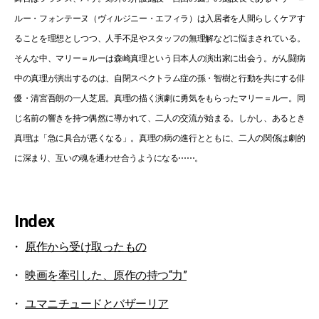
ルー・フォンテーヌ（ヴィルジニー・エフィラ）は⼊居者を⼈間らしくケアす
ることを理想としつつ、人手不足やスタッフの無理解などに悩まされている。
そんな中、マリー＝ルーは森崎真理という日本人の演出家に出会う。がん闘病
中の真理が演出するのは、自閉スペクトラム症の孫・智樹と行動を共にする俳
優・清宮吾朗の一人芝居。真理の描く演劇に勇気をもらったマリー＝ルー。同
じ名前の響きを持つ偶然に導かれて、二人の交流が始まる。しかし、あるとき
真理は「急に具合が悪くなる」。真理の病の進行とともに、二人の関係は劇的
に深まり、互いの魂を通わせ合うようになる⋯⋯。
Index
原作から受け取ったもの
映画を牽引した、原作の持つ“力”
ユマニチュードとバザーリア