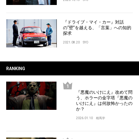
『ドライブ・マイ・カー』対話
の“壁”を越える、「言葉」への知的
探求
2021.08.20
SYO
RANKING
『悪魔のいけにえ』改めて問
う、ホラーの金字塔『悪魔の
いけにえ』は何故怖かったの
か？
2026.01.10
相馬学