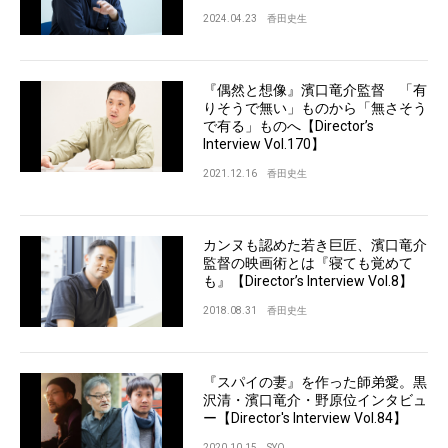
2024.04.23
香田史生
『偶然と想像』濱口竜介監督 「有
りそうで無い」ものから「無さそう
で有る」ものへ【Director’s
Interview Vol.170】
2021.12.16
香田史生
カンヌも認めた若き巨匠、濱口竜介
監督の映画術とは『寝ても覚めて
も』【Director’s Interview Vol.8】
2018.08.31
香田史生
『スパイの妻』を作った師弟愛。黒
沢清・濱口竜介・野原位インタビュ
ー【Director's Interview Vol.84】
2020.10.15
SYO