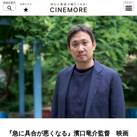
『急に具合が悪くなる』濱口竜介監督 映画