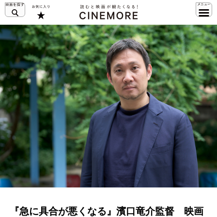
『急に具合が悪くなる』濱口竜介監督 映画