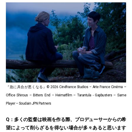
『急に具合が悪くなる』© 2026 Cinéfrance Studios – Arte France Cinéma –
Office Shirous – Bitters End – Heimatfilm – Tarantula - Gapbusters – Same
Player – Soudain JPN Partners
Q：多くの監督は映画を作る際、プロデューサーからの希
望によって削らざるを得ない場合が多々あると思います