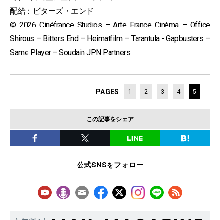
配給：ビターズ・エンド
© 2026 Cinéfrance Studios – Arte France Cinéma – Office
Shirous – Bitters End – Heimatfilm – Tarantula - Gapbusters –
Same Player – Soudain JPN Partners
PAGES
1
2
3
4
5
この記事をシェア
公式SNSをフォロー