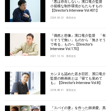
『悪は存在しない』濱口竜介監督
小規模な制作環境がもたらすもの
【Director’s Interview Vol.401】
2024.04.23
香田史生
『偶然と想像』濱口竜介監督 「有
りそうで無い」ものから「無さそう
で有る」ものへ【Director’s
Interview Vol.170】
2021.12.16
香田史生
カンヌも認めた若き巨匠、濱口竜介
監督の映画術とは『寝ても覚めて
も』【Director’s Interview Vol.8】
2018.08.31
香田史生
『スパイの妻』を作った師弟愛。黒