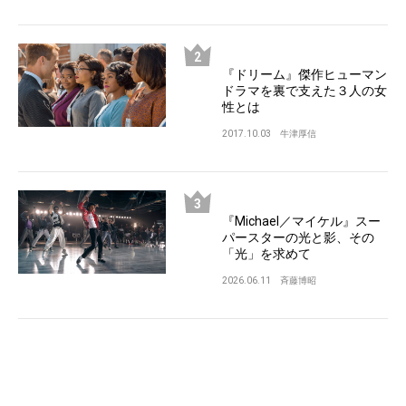
『ドリーム』傑作ヒューマン
ドラマを裏で支えた３人の女
性とは
2017.10.03
牛津厚信
『Michael／マイケル』スー
パースターの光と影、その
「光」を求めて
2026.06.11
斉藤博昭