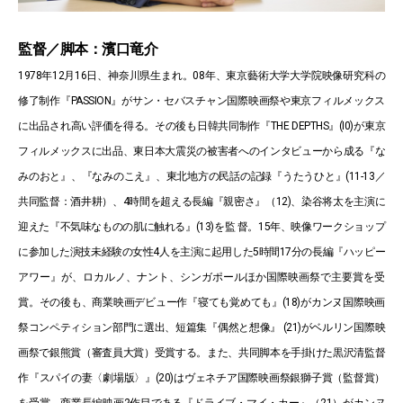
監督／脚本：濱口竜介
1978年12月16日、神奈川県生まれ。08年、東京藝術大学大学院映像研究科の
修了制作『PASSION』がサン・セバスチャン国際映画祭や東京フィルメックス
に出品され高い評価を得る。その後も日韓共同制作『THE DEPTHS』(I0)が東京
フィルメックスに出品、東日本大震災の被害者へのインタビューから成る『な
みのおと』、『なみのこえ』、東北地方の民話の記録『うたうひと』(11-13／
共同監督：酒井耕）、4時間を超える長編『親密さ』（12)、染谷将太を主演に
迎えた『不気味なものの肌に触れる』(13)を監 督。15年、映像ワークショップ
に参加した演技未経験の女性4人を主演に起用した5時間17分の長編『ハッピー
アワー』が、ロカルノ、ナント、シンガポールほか国際映画祭で主要賞を受
賞。その後も、商業映画デビュー作『寝ても覚めても』(18)がカンヌ国際映画
祭コンペティション部門に選出、短篇集『偶然と想像』 (21)がベルリン国際映
画祭で銀熊賞（審査員大賞）受賞する。また、共同脚本を手掛けた黒沢清監督
作『スパイの妻〈劇場版〉』(20)はヴェネチア国際映画祭銀獅子賞（監督賞）