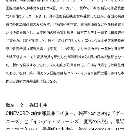
を受賞。商業長編映画2作目である『ドライブ・マイ・カー』（21）がカンヌ
国際映画祭で脚本賞をはじめ4冠、米アカデミー賞®で日本 映画初の作品賞含
む4部門にノミネートされ、見事国際長編映画賞を受賞したほか、各国の映画
賞で外国語映画賞のみならず、作品賞や脚本賞、主演男優賞などを多数受賞と
いう快挙を果たし、日本国内の映画賞も席巻、日本アカデミー賞では最優秀作
品賞を含む9賞を獲得した。続く『悪は存在しない』(24)はヴェネチア国際映画
祭で銀獅子賞（審査員賞）を受賞、この受賞により米アカデミー賞®と世界三
大映画祭すべてで主要賞受賞を果たした黒澤明以来2人目の日本人監督となっ
た。新作を発表するごとに、その動向が注目される、日本を代表する映画監督
である。なお、第79回カンヌ国際映画祭コンペティション部門に選出された本
作は自身初の海外撮影作品となる。
取材・文：
香田史生
CINEMOREの編集部員兼ライター。映画のめざめは『グー
ニーズ』と『インディ・ジョーンズ 魔宮の伝説』。最近
のお気に入りは、黒澤明や小津安二郎など4Kデジタルリマ