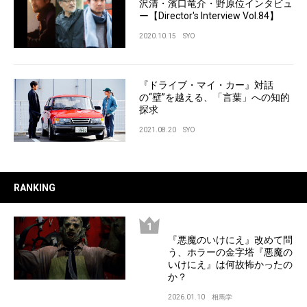
沢清・濱口竜介・野原位インタビュ
ー【Director's Interview Vol.84】
2020.10.15
SYO
『ドライブ・マイ・カー』対話
の“壁”を越える、「言葉」への知的
探求
2021.08.20
SYO
RANKING
『悪魔のいけにえ』改めて問
う、ホラーの金字塔『悪魔の
いけにえ』は何故怖かったの
か？
2026.01.10
相馬学