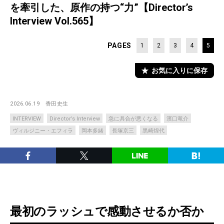
を牽引した、原作の持つ“力”【Director’s
Interview Vol.565】
PAGES
1
2
3
4
5
お気に入りに保存
2026.06.19
香田史生
INTERVIEW
Director’s Interview
急に具合が悪くなる
濱口竜介
ヴィルジニー・エフィラ
岡本多緒
長塚京三
黒崎煌代
最初のラッシュで感動させるか否か