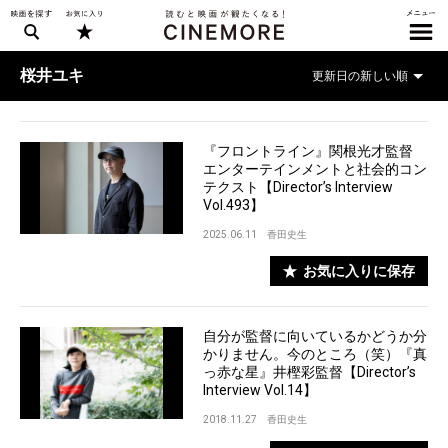
桜井ユキ
『フロントライン』関根光才監督
エンターテインメントと社会的コン
テクスト【Director’s Interview
Vol.493】
2025.06.11
香田史生
お気に入りに保存
自分が監督に向いているかどうか分
かりません。今のところ（笑）『真
っ赤な星』井樫彩監督【Director’s
Interview Vol.14】
2018.11.27
香田史生