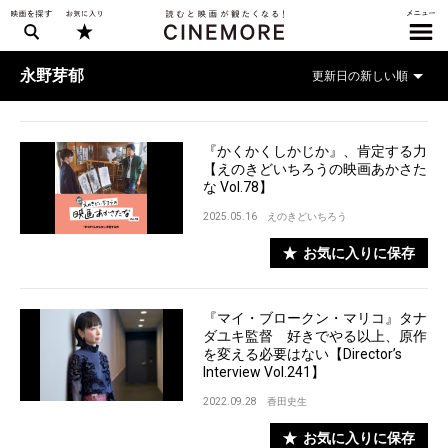
永野芽郁
『かくかくしかじか』、肯定する力
【えのきどいちろうの映画あかさた
な Vol.78】
2025.05.16
えのきどいちろう
お気に入りに保存
『マイ・ブロークン・マリコ』タナ
ダユキ監督 好きでやる以上、原作
を変える必要はない【Director’s
Interview Vol.241】
2022.09.28
香田史生
お気に入りに保存