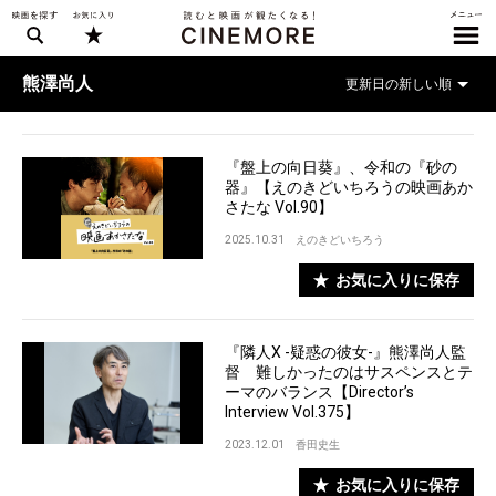
熊澤尚人
『盤上の向日葵』、令和の『砂の
器』【えのきどいちろうの映画あか
さたな Vol.90】
2025.10.31
えのきどいちろう
お気に入りに保存
『隣人X -疑惑の彼女-』熊澤尚人監
督 難しかったのはサスペンスとテ
ーマのバランス【Director’s
Interview Vol.375】
2023.12.01
香田史生
お気に入りに保存