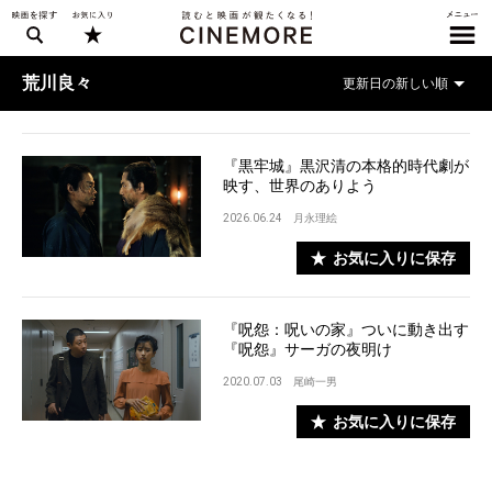
荒川良々
『黒牢城』黒沢清の本格的時代劇が
映す、世界のありよう
2026.06.24
月永理絵
お気に入りに保存
『呪怨：呪いの家』ついに動き出す
『呪怨』サーガの夜明け
2020.07.03
尾崎一男
お気に入りに保存