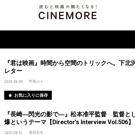
『君は映画』時間から空間のトリックへ。下北
レター
竹島ルイ
2026.06.30
お気に入りに保存
『長崎―閃光の影で―』松本准平監督 監督と
爆というテーマ【Director’s Interview Vol.506】
香田史生
2025.08.01