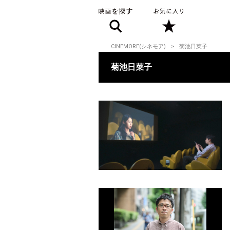
CINEMORE(シネモア)
菊池日菜子
菊池日菜子