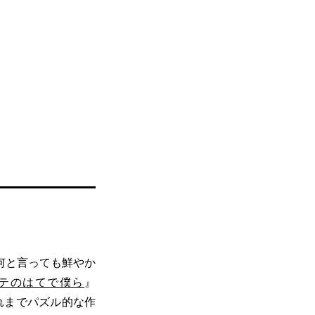
何と言っても鮮やか
テのはてで僕ら
』
れまでパズル的な作