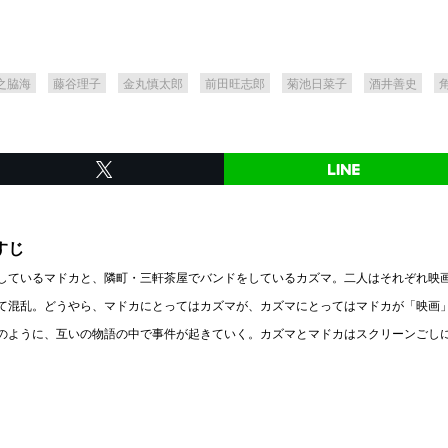
之脇海
藤谷理子
金丸慎太郎
前田旺志郎
菊池日菜子
酒井善史
すじ
しているマドカと、隣町・三軒茶屋でバンドをしているカズマ。二人はそれぞれ映
て混乱。どうやら、マドカにとってはカズマが、カズマにとってはマドカが「映画
のように、互いの物語の中で事件が起きていく。カズマとマドカはスクリーンごし