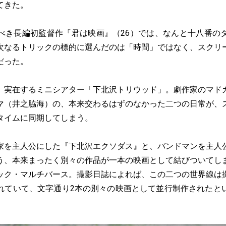
てきた。
き長編初監督作『君は映画』（26）では、なんと十八番の
次なるトリックの標的に選んだのは「時間」ではなく、スクリ
だった。
実在するミニシアター「下北沢トリウッド」。劇作家のマド
マ（井之脇海）の、本来交わるはずのなかった二つの日常が、
タイムに同期してしまう。
を主人公にした『下北沢エクソダス』と、バンドマンを主人
う、本来まったく別々の作品が一本の映画として結びついてし
ック・マルチバース。撮影日誌によれば、この二つの世界線は
れていて、文字通り2本の別々の映画として並行制作されたと