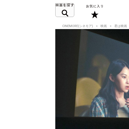
CINEMORE(シネモア)
映画
君は映画