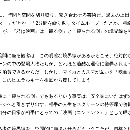
、時間と空間を切り取り、繋ぎ合わせる芸術だ。過去の上田
ター」だとか、「2分間を繰り返すタイムループ」だとか、精
たが、『君は映画』は「観る側」と「観られる側」の境界線を
闇に座る観客は、この明確な境界線があるからこそ、絶対的
ーンの中の登場人物たちが、どれほど過酷な運命に翻弄されよ
を消費できるからだ。しかし、マドカとカズマが互いを「映画
、このヒエラルキーを根底から覆してしまう。
に「観られる側」でもあるという事実は、安全圏にいたはず
ージへと引きずり出す。相手の人生をスクリーンの特等席で傍
自分の日常が相手にとっての「映画（コンテンツ）」として晒
者の境界線を、空間的に崩壊させるギミックこそが、虚構と