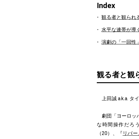
Index
観る者と観られ
水平な連帯が導
演劇の「一回性
観る者と観
上田誠 a.k.a.
劇団「ヨーロッパ
な時間操作だろ
（20）、『
リバー