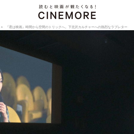
『君は映画』時間から空間のトリックへ。下北沢カルチャーへの熱烈なラブレター