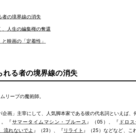
る者の境界線の消失
く、人生の編集権の奪還
」と映画の「定着性」
られる者の境界線の消失
 タイムリープの魔術師。
企画」主宰にして、人気脚本家である彼の代名詞といえば、
う。『
サマータイムマシン・ブルース
』（05）、『
ドロス
、流れないでよ
』（23）、『
リライト
』（25）などなど、こ