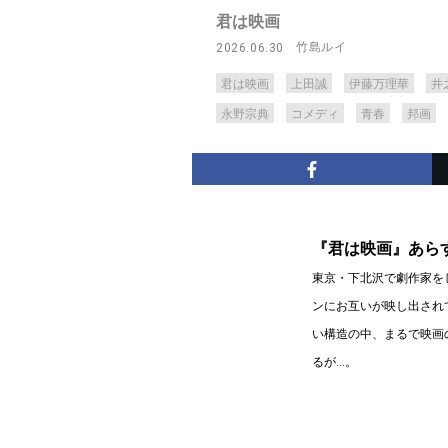
君は映画
竹島ルイ
2026.06.30
君は映画
上田誠
伊藤万理華
井
永野宗典
コメディ
青春
邦画
『君は映画』あら
東京・下北沢で劇作家を
ンにお互いが映し出され
い構造の中、まるで映画
るが…。