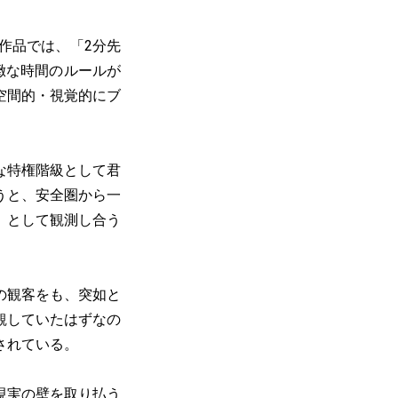
作品では、「2分先
緻な時間のルールが
空間的・視覚的にブ
な特権階級として君
うと、安全圏から一
」として観測し合う
の観客をも、突如と
観していたはずなの
されている。
現実の壁を取り払う