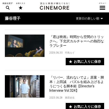
藤谷理子
『君は映画』時間から空間のトリッ
クへ。下北沢カルチャーへの熱烈な
ラブレター
2026.06.30
竹島ルイ
お気に入りに保存
『リバー、流れないでよ』原案・脚
本：上田誠 パズルを組み上げるよ
うにつくる脚本術【Director’s
Interview Vol.324】
2023.06.28
香田史生
お気に入りに保存