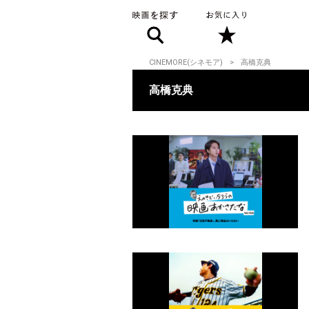
CINEMORE(シネモア)
高橋克典
高橋克典