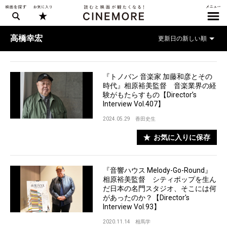
高橋幸宏
『トノバン 音楽家 加藤和彦とその
時代』相原裕美監督 音楽業界の経
験がもたらすもの【Director’s
Interview Vol.407】
2024.05.29
香田史生
お気に入りに保存
『音響ハウス Melody-Go-Round』
相原裕美監督 シティポップを生ん
だ日本の名門スタジオ、そこには何
があったのか？【Director's
Interview Vol.93】
2020.11.14
相馬学