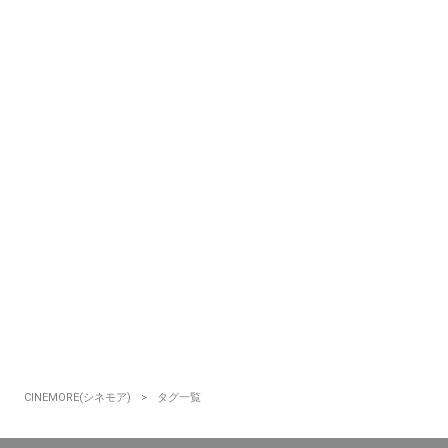
CINEMORE(シネモア)
タグ一覧