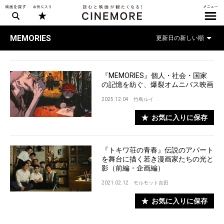
MEMORIES
『MEMORIES』個人・社会・国家
の記憶を紡ぐ、爆裂オムニバス映画
2025.12.04
竹島ルイ
お気に入りに保存
『トキワ荘の青春』伝説のアパート
を舞台に描く若き漫画家たちの光と
影（前編・企画編）
2021.02.12
モルモット吉田
お気に入りに保存