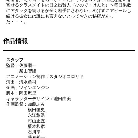
寄せるクラスメイトの日之出賢人（ひので・けんと）へ毎日果敢
にアタックを続けるが全く相手にされない。めげずにアピールし
続ける彼女には誰にも言えないとっておきの秘密があっ
た・・・。
作品情報
スタッフ
監督：佐藤順一
柴山智隆
アニメーション制作：スタジオコロリド
演出：清水勇司
企画：ツインエンジン
脚本：岡田麿里
キャラクターデザイン：池田由美
作画監督：加藤ふみ
横田匡史
永江彰浩
村山正直
薮本和彦
石川準
藤巻裕一