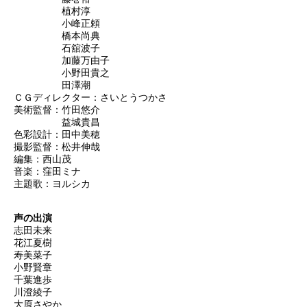
植村淳
小峰正頼
橋本尚典
石舘波子
加藤万由子
小野田貴之
田澤潮
ＣＧディレクター：さいとうつかさ
美術監督：竹田悠介
益城貴昌
色彩設計：田中美穂
撮影監督：松井伸哉
編集：西山茂
音楽：窪田ミナ
主題歌：ヨルシカ
声の出演
志田未来
花江夏樹
寿美菜子
小野賢章
千葉進歩
川澄綾子
大原さやか