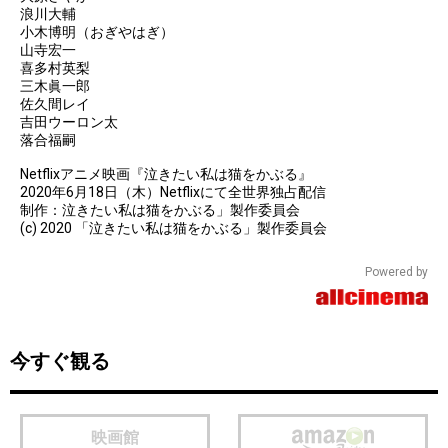
浪川大輔
小木博明（おぎやはぎ）
山寺宏一
喜多村英梨
三木眞一郎
佐久間レイ
吉田ウーロン太
落合福嗣
Netflixアニメ映画『泣きたい私は猫をかぶる』
2020年6月18日（木）Netflixにて全世界独占配信
制作：泣きたい私は猫をかぶる」製作委員会
(c) 2020 「泣きたい私は猫をかぶる」製作委員会
Powered by
今すぐ観る
映画館