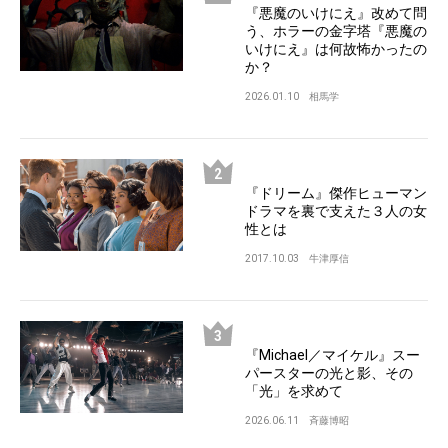
『悪魔のいけにえ』改めて問
う、ホラーの金字塔『悪魔の
いけにえ』は何故怖かったの
か？
2026.01.10
相馬学
『ドリーム』傑作ヒューマン
ドラマを裏で支えた３人の女
性とは
2017.10.03
牛津厚信
『Michael／マイケル』スー
パースターの光と影、その
「光」を求めて
2026.06.11
斉藤博昭