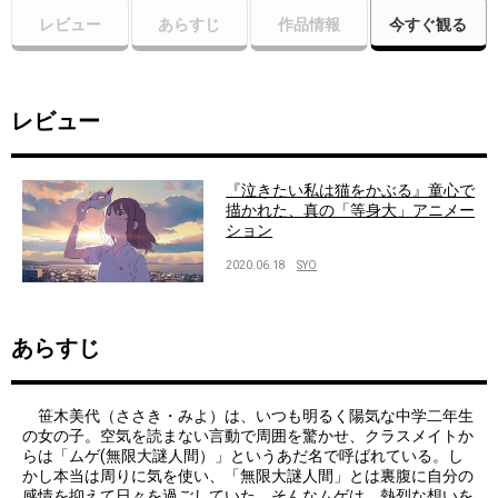
レビュー
あらすじ
作品情報
今すぐ観る
レビュー
『泣きたい私は猫をかぶる』童心で
描かれた、真の「等身大」アニメー
ション
2020.06.18
SYO
あらすじ
笹木美代（ささき・みよ）は、いつも明るく陽気な中学二年生
の女の子。空気を読まない言動で周囲を驚かせ、クラスメイトか
らは「ムゲ(無限大謎人間）」というあだ名で呼ばれている。し
かし本当は周りに気を使い、「無限大謎人間」とは裏腹に自分の
感情を抑えて日々を過ごしていた。そんなムゲは、熱烈な想いを