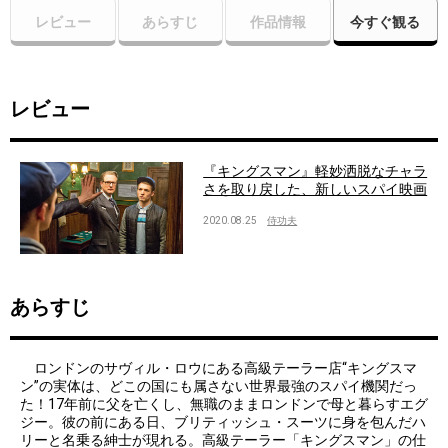
レビュー
あらすじ
作品情報
今すぐ観る
レビュー
『キングスマン』軽妙洒脱なチャラ
さを取り戻した、新しいスパイ映画
2020.08.25
侍功夫
あらすじ
ロンドンのサヴィル・ロウにある高級テーラー店“キングスマ
ン”の実体は、どこの国にも属さない世界最強のスパイ機関だっ
た！17年前に父を亡くし、無職のままロンドンで母と暮らすエグ
ジー。彼の前にある日、ブリティッシュ・スーツに身を包んだハ
リーと名乗る紳士が現れる。高級テーラー「キングスマン」の仕