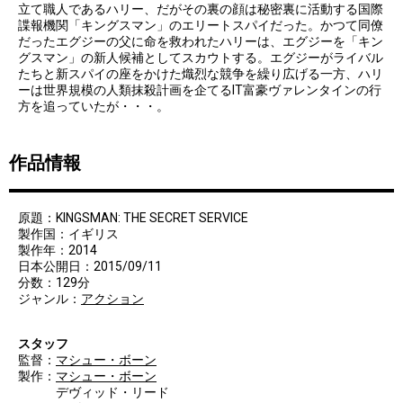
立て職人であるハリー、だがその裏の顔は秘密裏に活動する国際
諜報機関「キングスマン」のエリートスパイだった。かつて同僚
だったエグジーの父に命を救われたハリーは、エグジーを「キン
グスマン」の新人候補としてスカウトする。エグジーがライバル
たちと新スパイの座をかけた熾烈な競争を繰り広げる一方、ハリ
ーは世界規模の人類抹殺計画を企てるIT富豪ヴァレンタインの行
方を追っていたが・・・。
作品情報
原題：KINGSMAN: THE SECRET SERVICE
製作国：イギリス
製作年：2014
日本公開日：2015/09/11
分数：129分
ジャンル：
アクション
スタッフ
監督：
マシュー・ボーン
製作：
マシュー・ボーン
デヴィッド・リード