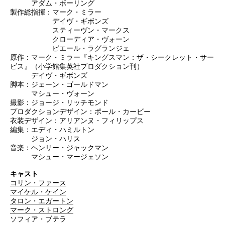
アダム・ボーリング
製作総指揮：マーク・ミラー
デイヴ・ギボンズ
スティーヴン・マークス
クローディア・ヴォーン
ピエール・ラグランジェ
原作：マーク・ミラー『キングスマン：ザ・シークレット・サー
ビス』（小学館集英社プロダクション刊）
デイヴ・ギボンズ
脚本：ジェーン・ゴールドマン
マシュー・ヴォーン
撮影：ジョージ・リッチモンド
プロダクションデザイン：ポール・カービー
衣装デザイン：アリアンヌ・フィリップス
編集：エディ・ハミルトン
ジョン・ハリス
音楽：ヘンリー・ジャックマン
マシュー・マージェソン
キャスト
コリン・ファース
マイケル・ケイン
タロン・エガートン
マーク・ストロング
ソフィア・ブテラ