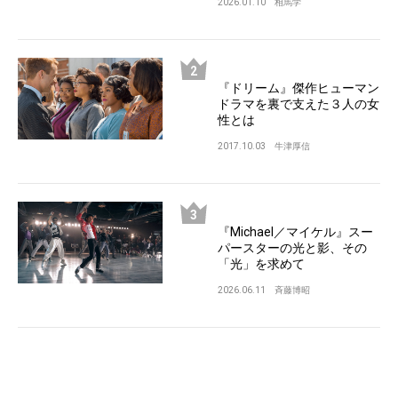
2026.01.10
相馬学
『ドリーム』傑作ヒューマン
ドラマを裏で支えた３人の女
性とは
2017.10.03
牛津厚信
『Michael／マイケル』スー
パースターの光と影、その
「光」を求めて
2026.06.11
斉藤博昭