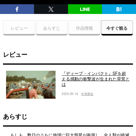
レビュー
あらすじ
作品情報
今すぐ観る
レビュー
『ディープ・インパクト』SFを超
える感動の衝撃波が生まれた背景と
は
2020.09.16
牛津厚信
あらすじ
もしも、数日のうちに地球に巨大彗星が衝突し、全人類が絶滅