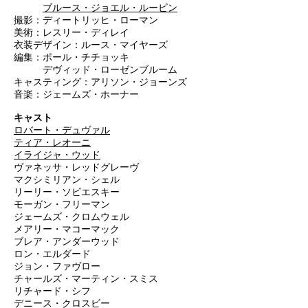
ブルース・ジョエル・ルービン
撮影：ディートリッヒ・ローマン
美術：レスリー・ディレイ
衣装デザイン：ルース・マイヤーズ
編集：ポール・チチョッキ
デヴィッド・ローゼンブルーム
キャスティング：アリソン・ジョーンズ
音楽：ジェームズ・ホーナー
キャスト
ロバート・デュヴァル
ティア・レオーニ
イライジャ・ウッド
ヴァネッサ・レッドグレーヴ
マクシミリアン・シェル
リーリー・ソビエスキー
モーガン・フリーマン
ジェームズ・クロムウェル
メアリー・マコーマック
ブレア・アンダーウッド
ロン・エルダード
ジョン・ファヴロー
チャールズ・マーティン・スミス
リチャード・シフ
デニース・クロスビー