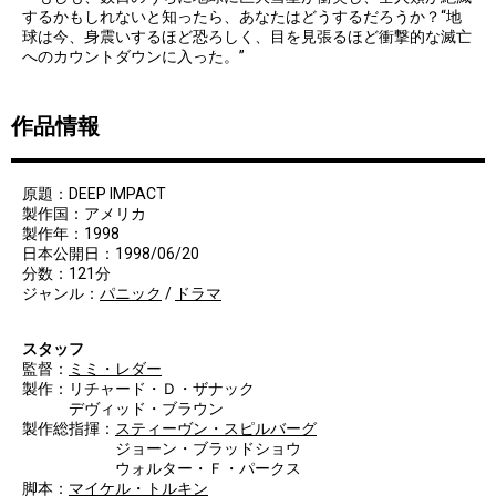
するかもしれないと知ったら、あなたはどうするだろうか？“地
球は今、身震いするほど恐ろしく、目を見張るほど衝撃的な滅亡
へのカウントダウンに入った。”
作品情報
原題：DEEP IMPACT
製作国：アメリカ
製作年：1998
日本公開日：1998/06/20
分数：121分
ジャンル：
パニック
/
ドラマ
スタッフ
監督：
ミミ・レダー
製作：リチャード・Ｄ・ザナック
デヴィッド・ブラウン
製作総指揮：
スティーヴン・スピルバーグ
ジョーン・ブラッドショウ
ウォルター・Ｆ・パークス
脚本：
マイケル・トルキン