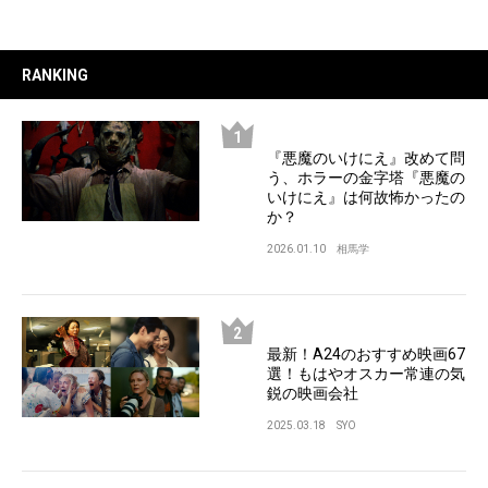
RANKING
『悪魔のいけにえ』改めて問
う、ホラーの金字塔『悪魔の
いけにえ』は何故怖かったの
か？
2026.01.10
相馬学
最新！A24のおすすめ映画67
選！もはやオスカー常連の気
鋭の映画会社
2025.03.18
SYO