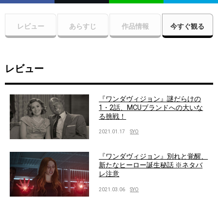
レビュー
あらすじ
作品情報
今すぐ観る
レビュー
『ワンダヴィジョン』謎だらけの
1・2話、MCUブランドへの大いな
る挑戦！
2021.01.17
SYO
『ワンダヴィジョン』別れと覚醒、
新たなヒーロー誕生秘話 ※ネタバ
レ注意
2021.03.06
SYO