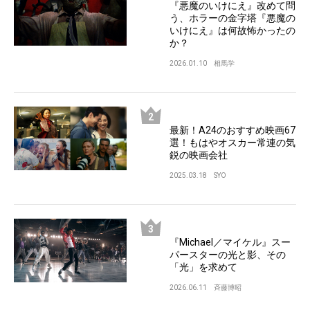
『悪魔のいけにえ』改めて問
う、ホラーの金字塔『悪魔の
いけにえ』は何故怖かったの
か？
2026.01.10
相馬学
最新！A24のおすすめ映画67
選！もはやオスカー常連の気
鋭の映画会社
2025.03.18
SYO
『Michael／マイケル』スー
パースターの光と影、その
「光」を求めて
2026.06.11
斉藤博昭