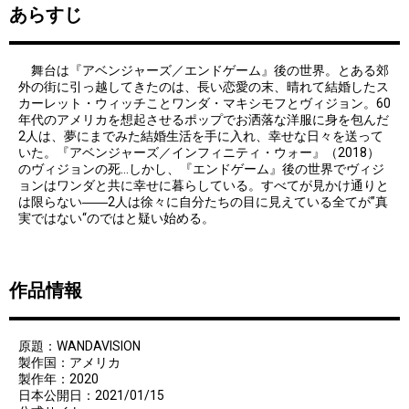
あらすじ
舞台は『アベンジャーズ／エンドゲーム』後の世界。とある郊
外の街に引っ越してきたのは、長い恋愛の末、晴れて結婚したス
カーレット・ウィッチことワンダ・マキシモフとヴィジョン。60
年代のアメリカを想起させるポップでお洒落な洋服に身を包んだ
2人は、夢にまでみた結婚生活を手に入れ、幸せな日々を送って
いた。『アベンジャーズ／インフィニティ・ウォー』（2018）
のヴィジョンの死…しかし、『エンドゲーム』後の世界でヴィジ
ョンはワンダと共に幸せに暮らしている。すべてが見かけ通りと
は限らない――2人は徐々に自分たちの目に見えている全てが”真
実ではない“のではと疑い始める。
作品情報
原題：WANDAVISION
製作国：アメリカ
製作年：2020
日本公開日：2021/01/15