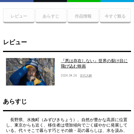
レビュー
あらすじ
作品情報
今すぐ観る
レビュー
『悪は存在しない』世界の裂け目に
飛び込む映画
2024.04.26
宮代大嗣
あらすじ
長野県、水挽町（みずびきちょう）。自然が豊かな高原に位置
し、東京からも近く、移住者は増加傾向でごく緩やかに発展して
いる。代々そこで暮らす巧とその娘・花の暮らしは、水を汲み、