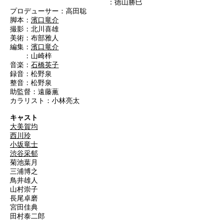
：徳山勝巳
プロデューサー：高田聡
脚本：
濱口竜介
撮影：北川喜雄
美術：布部雅人
編集：
濱口竜介
：山崎梓
音楽：
石橋英子
録音：松野泉
整音：松野泉
助監督：遠藤薫
カラリスト：小林亮太
キャスト
大美賀均
西川玲
小坂竜士
渋谷采郁
菊池葉月
三浦博之
鳥井雄人
山村崇子
長尾卓磨
宮田佳典
田村泰二郎