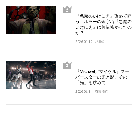
『悪魔のいけにえ』改めて問
う、ホラーの金字塔『悪魔の
いけにえ』は何故怖かったの
か？
2026.01.10
相馬学
『Michael／マイケル』スー
パースターの光と影、その
「光」を求めて
2026.06.11
斉藤博昭