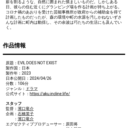
薪を割るような、自然に囲まれた慎ましいものだ。しかしある
日、彼らの住む近くにグランピング場を作る計画が持ち上がる。
コロナ禍のあおりを受けた芸能事務所が政府からの補助金を得て
計画したものだったが、森の環境や町の水源を汚しかねないずさ
んな計画に町内は動揺し、その余波は巧たちの生活にも及んでい
く。
作品情報
原題：EVIL DOES NOT EXIST
製作国：日本
製作年：2023
日本公開日：2024/04/26
分数：106分
ジャンル：
ドラマ
公式サイト：
https://aku.incline.life/
スタッフ
監督：
濱口竜介
企画：
石橋英子
：
濱口竜介
エグゼクティブプロデューサー：原田将