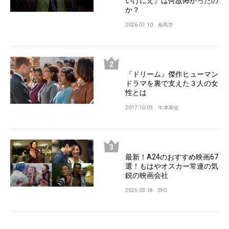
いけにえ』は何故怖かったの
か？
2026.01.10
相馬学
『ドリーム』傑作ヒューマン
ドラマを裏で支えた３人の女
性とは
2017.10.03
牛津厚信
最新！A24のおすすめ映画67
選！もはやオスカー常連の気
鋭の映画会社
2025.03.18
SYO