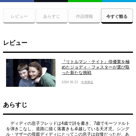
レビュー
あらすじ
作品情報
今すぐ観る
レビュー
『リトルマン・テイト』俳優業を極
めたジョディ・フォスターが選び取
った新たな挑戦
2024.05.22
牛津厚信
あらすじ
ディディの息子フレッドは4歳で詩を書き、7歳でモーツァルト
を弾きこなし、道路に描く落書きも卓越している天才児。シング
ル・マザーの母親ディディにとってこの息子は自慢だったが、あ