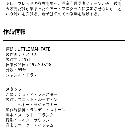
る日、フレッドの存在を知った児童心理学者ジェーンから、彼を
天才児だけが集まったツアー・プログラムに参加させないか、と
いう誘いを受ける。母子は初めての別離を経験する。
作品情報
原題：LITTLE MAN TATE
製作国：アメリカ
製作年：1991
日本公開日：1992/07/18
分数：99分
ジャンル：
ドラマ
スタッフ
監督：
ジョディ・フォスター
製作：スコット・ルーディン
ペギー・ラジェスキー
製作総指揮：ランディ・ストーン
脚本：
スコット・フランク
撮影：マイク・サウソン
音楽：マーク・アイシャム