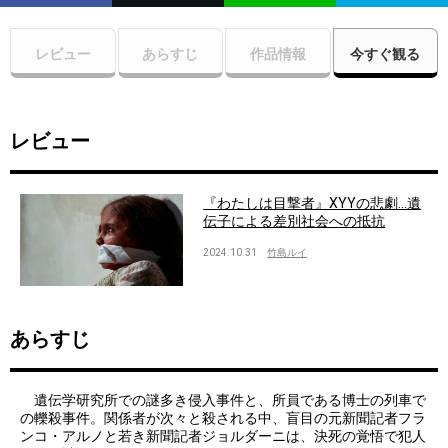
レビュー
あらすじ
作品情報
今すぐ観る
レビュー
『わたしは目撃者』XYYの悲劇…遺
伝子による差別社会への抵抗
2024.10.31
竹島ルイ
あらすじ
遺伝学研究所での謎多き侵入事件と、所員である博士の列車で
の轢殺事件。関係者が次々と殺される中、盲目の元新聞記者フラ
ンコ・アルノと若き新聞記者ジョルダーニは、決死の覚悟で犯人