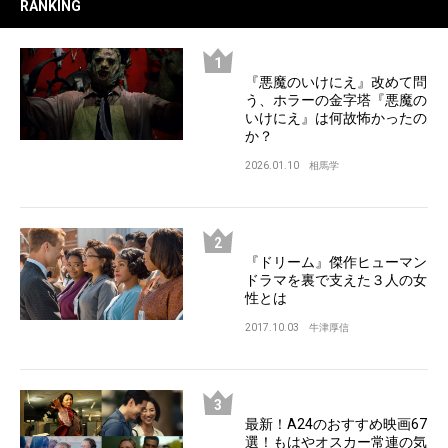
RANKING
『悪魔のいけにえ』改めて問
う、ホラーの金字塔『悪魔の
いけにえ』は何故怖かったの
か？
2026.01.10
相馬学
『ドリーム』傑作ヒューマン
ドラマを裏で支えた３人の女
性とは
2017.10.03
牛津厚信
最新！A24のおすすめ映画67
選！もはやオスカー常連の気