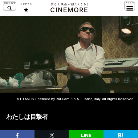
©TITANUS Licensed by RAI Com S.p.A. - Rome, Italy. All Rights Reserved.
わたしは目撃者