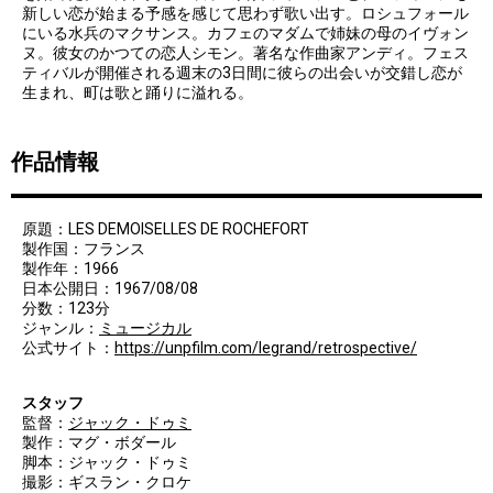
新しい恋が始まる予感を感じて思わず歌い出す。ロシュフォール
にいる水兵のマクサンス。カフェのマダムで姉妹の母のイヴォン
ヌ。彼女のかつての恋人シモン。著名な作曲家アンディ。フェス
ティバルが開催される週末の3日間に彼らの出会いが交錯し恋が
生まれ、町は歌と踊りに溢れる。
作品情報
原題：LES DEMOISELLES DE ROCHEFORT
製作国：フランス
製作年：1966
日本公開日：1967/08/08
分数：123分
ジャンル：
ミュージカル
公式サイト：
https://unpfilm.com/legrand/retrospective/
スタッフ
監督：
ジャック・ドゥミ
製作：マグ・ボダール
脚本：ジャック・ドゥミ
撮影：ギスラン・クロケ