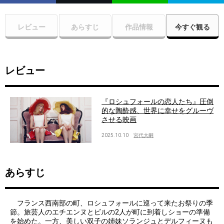
レビュー
あらすじ
作品情報
今すぐ観る
レビュー
『ロシュフォールの恋人たち』圧倒
的な陶酔感、世界に幸せをグルーヴ
させる映画
2025.10.10
宮代大嗣
あらすじ
フランス西南部の町、ロシュフォールに巡って来たお祭りの季
節。旅芸人のエチエンヌとビルの2人が町に到着しショーの準備
を始めた。一方、美しい双子の姉妹ソランジュとデルフィーヌも