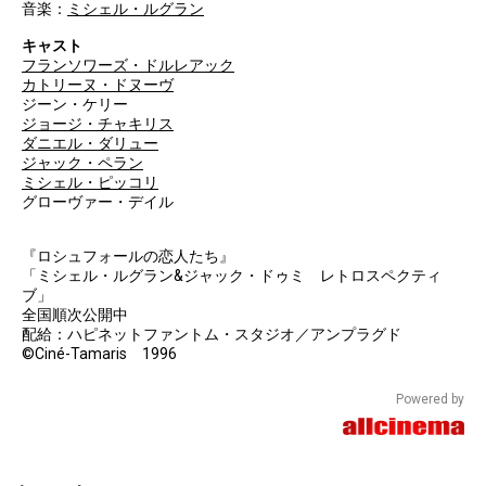
音楽：
ミシェル・ルグラン
キャスト
フランソワーズ・ドルレアック
カトリーヌ・ドヌーヴ
ジーン・ケリー
ジョージ・チャキリス
ダニエル・ダリュー
ジャック・ペラン
ミシェル・ピッコリ
グローヴァー・デイル
『ロシュフォールの恋人たち』
「ミシェル・ルグラン&ジャック・ドゥミ レトロスペクティ
ブ」
全国順次公開中
配給：ハピネットファントム・スタジオ／アンプラグド
©Ciné-Tamaris 1996
Powered by