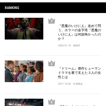
RANKING
『悪魔のいけにえ』改めて問
う、ホラーの金字塔『悪魔の
いけにえ』は何故怖かったの
か？
2026.01.10
相馬学
『ドリーム』傑作ヒューマン
ドラマを裏で支えた３人の女
性とは
2017.10.03
牛津厚信