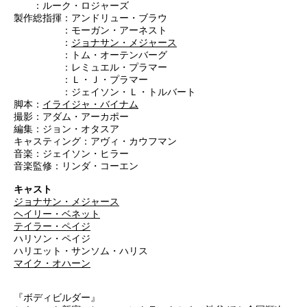
：ルーク・ロジャーズ
製作総指揮：アンドリュー・ブラウ
：モーガン・アーネスト
：
ジョナサン・メジャース
：トム・オーテンバーグ
：レミュエル・プラマー
：Ｌ・Ｊ・プラマー
：ジェイソン・Ｌ・トルバート
脚本：
イライジャ・バイナム
撮影：アダム・アーカポー
編集：ジョン・オタスア
キャスティング：アヴィ・カウフマン
音楽：ジェイソン・ヒラー
音楽監修：リンダ・コーエン
キャスト
ジョナサン・メジャース
ヘイリー・ベネット
テイラー・ペイジ
ハリソン・ペイジ
ハリエット・サンソム・ハリス
マイク・オハーン
『ボディビルダー』