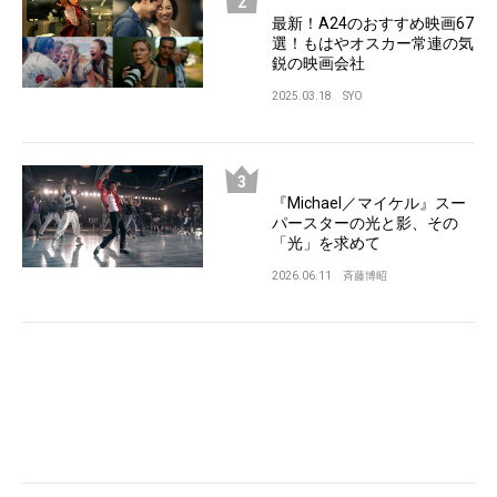
最新！A24のおすすめ映画67
選！もはやオスカー常連の気
鋭の映画会社
2025.03.18
SYO
『Michael／マイケル』スー
パースターの光と影、その
「光」を求めて
2026.06.11
斉藤博昭