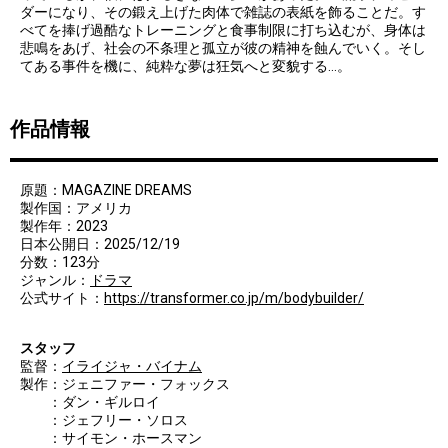
ダーになり、その鍛え上げた肉体で雑誌の表紙を飾ることだ。す
べてを捧げ過酷なトレーニングと食事制限に打ち込むが、身体は
悲鳴をあげ、社会の不条理と孤立が彼の精神を蝕んでいく。そし
てある事件を機に、純粋な夢は狂気へと変貌する…。
作品情報
原題：MAGAZINE DREAMS
製作国：アメリカ
製作年：2023
日本公開日：2025/12/19
分数：123分
ジャンル：
ドラマ
公式サイト：
https://transformer.co.jp/m/bodybuilder/
スタッフ
監督：
イライジャ・バイナム
製作：ジェニファー・フォックス
：ダン・ギルロイ
：ジェフリー・ソロス
：サイモン・ホースマン