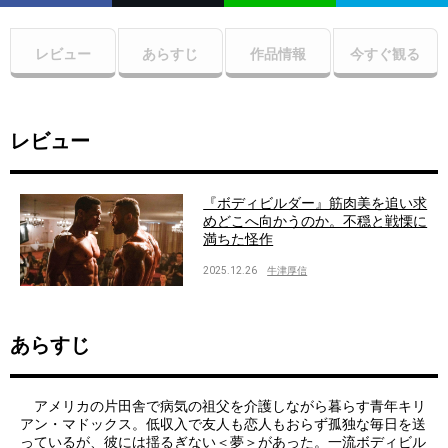
レビュー
あらすじ
作品情報
今すぐ観る
レビュー
『ボディビルダー』筋肉美を追い求
めどこへ向かうのか。不穏と戦慄に
満ちた怪作
2025.12.26
牛津厚信
あらすじ
アメリカの片田舎で病気の祖父を介護しながら暮らす青年キリ
アン・マドックス。低収入で友人も恋人もおらず孤独な毎日を送
っているが、彼には揺るぎない＜夢＞があった。一流ボディビル