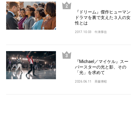
『ドリーム』傑作ヒューマン
ドラマを裏で支えた３人の女
性とは
2017.10.03
牛津厚信
『Michael／マイケル』スー
パースターの光と影、その
「光」を求めて
2026.06.11
斉藤博昭