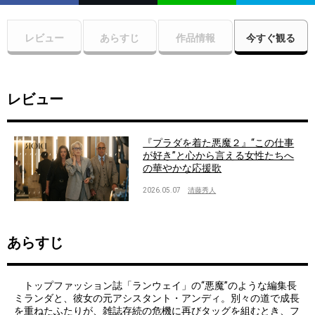
レビュー
あらすじ
作品情報
今すぐ観る
レビュー
『プラダを着た悪魔２』“この仕事
が好き”と心から言える女性たちへ
の華やかな応援歌
2026.05.07
清藤秀人
あらすじ
トップファッション誌「ランウェイ」の“悪魔”のような編集長
ミランダと、彼女の元アシスタント・アンディ。別々の道で成長
を重ねたふたりが、雑誌存続の危機に再びタッグを組むとき、フ