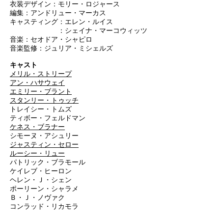
衣装デザイン：モリー・ロジャース
編集：アンドリュー・マーカス
キャスティング：エレン・ルイス
：シェイナ・マーコウィッツ
音楽：セオドア・シャピロ
音楽監修：ジュリア・ミシェルズ
キャスト
メリル・ストリープ
アン・ハサウェイ
エミリー・ブラント
スタンリー・トゥッチ
トレイシー・トムズ
ティボー・フェルドマン
ケネス・ブラナー
シモーヌ・アシュリー
ジャスティン・セロー
ルーシー・リュー
パトリック・ブラモール
ケイレブ・ヒーロン
ヘレン・Ｊ・シェン
ポーリーン・シャラメ
Ｂ・Ｊ・ノヴァク
コンラッド・リカモラ