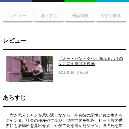
レビュー
あらすじ
作品情報
今すぐ観る
レビュー
『オー・パン・クペ』眠れるパリの
女に花を捧げる映画
2026.05.18
宮代大嗣
あらすじ
亡き恋人ジャンを思い返しながら、今も彼の記憶と共に生きる
ジャンヌ。社会の秩序やブルジョワ的世界を拒み、ビート族の世
界にも居場所を見出せず、やがて死を選んだジャン。彼の死を知