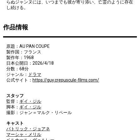
らぬジャンヌには、いつまでも彼が寄り添い、亡霊のように存在
し続ける。
作品情報
原題：AU PAN COUPE
製作国：フランス
製作年：1968
日本公開日：2026/4/18
分数：68分
ジャンル：
ドラマ
公式サイト：
https://guy.crepuscule-films.com/
スタッフ
監督：
ギイ・ジル
脚本：
ギイ・ジル
撮影：ジャン＝マルク・リペール
キャスト
パトリック・ジョアネ
マーシャ・メリル
ベルナール・ヴェルレー