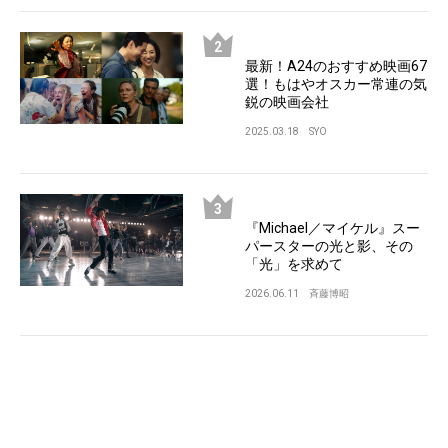
最新！A24のおすすめ映画67
選！もはやオスカー常連の気
鋭の映画会社
2025.03.18
SYO
『Michael／マイケル』スー
パースターの光と影、その
「光」を求めて
2026.06.11
斉藤博昭