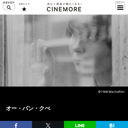
©1968 Machafilm
オー・パン・クぺ