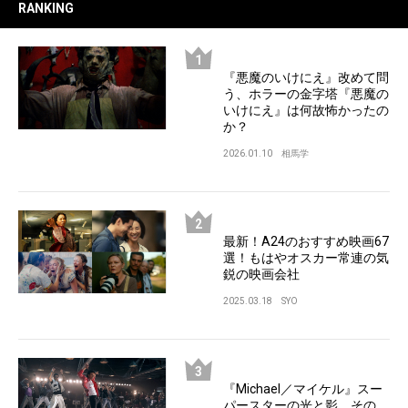
RANKING
『悪魔のいけにえ』改めて問
う、ホラーの金字塔『悪魔の
いけにえ』は何故怖かったの
か？
2026.01.10
相馬学
最新！A24のおすすめ映画67
選！もはやオスカー常連の気
鋭の映画会社
2025.03.18
SYO
『Michael／マイケル』スー
パースターの光と影、その