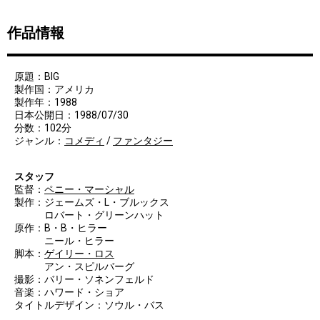
作品情報
原題：BIG
製作国：アメリカ
製作年：1988
日本公開日：1988/07/30
分数：102分
ジャンル：
コメディ
/
ファンタジー
スタッフ
監督：
ペニー・マーシャル
製作：ジェームズ・L・ブルックス
ロバート・グリーンハット
原作：B・B・ヒラー
ニール・ヒラー
脚本：
ゲイリー・ロス
アン・スピルバーグ
撮影：バリー・ソネンフェルド
音楽：ハワード・ショア
タイトルデザイン：ソウル・バス