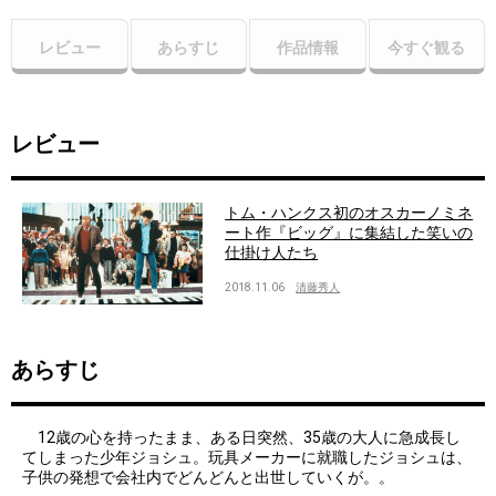
レビュー
あらすじ
作品情報
今すぐ観る
レビュー
トム・ハンクス初のオスカーノミネ
ート作『ビッグ』に集結した笑いの
仕掛け人たち
2018.11.06
清藤秀人
あらすじ
12歳の心を持ったまま、ある日突然、35歳の大人に急成長し
てしまった少年ジョシュ。玩具メーカーに就職したジョシュは、
子供の発想で会社内でどんどんと出世していくが。。