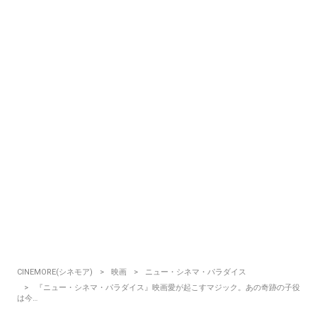
CINEMORE(シネモア)
映画
ニュー・シネマ・パラダイス
『ニュー・シネマ・パラダイス』映画愛が起こすマジック。あの奇跡の子役
は今…