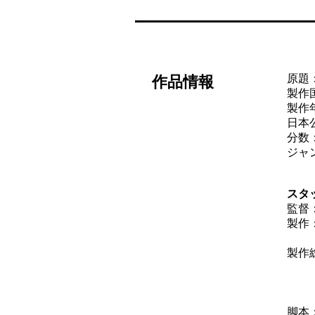
原題：
作品情報
製作
製作年
日本公
分数：
ジャ
スタ
監督
製作
ジュ
製作
ロ
ピ
チ
脚本