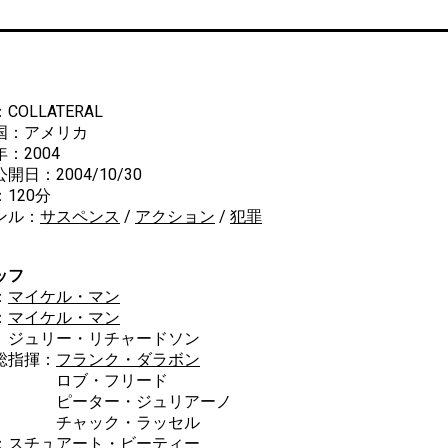
COLLATERAL
国：アメリカ
：2004
開日：2004/10/30
120分
ンル：
サスペンス
/
アクション
/
犯罪
ッフ
：
マイケル・マン
：
マイケル・マン
リー・リチャードソン
総指揮：
フランク・ダラボン
ブ・フリード
ーター・ジュリアーノ
ャック・ラッセル
：スチュアート・ビーティー