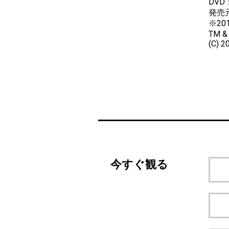
DVD
発売
※2
TM &
(C) 2
今すぐ観る