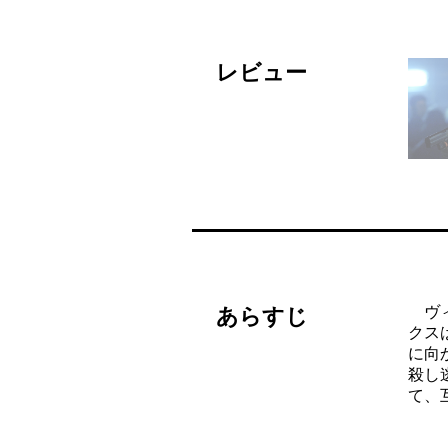
レビュー
ヴィ
あらすじ
クス
に向
殺し
て、