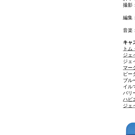
撮影
ポ
編集
ポ
音楽
キャ
トム
ジェ
ジェ
マー
ピー
ブル
イル
バリ
ハビ
ジェ