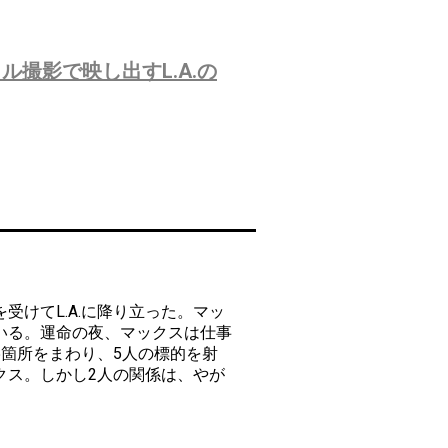
撮影で映し出すL.A.の
けてL.A.に降り立った。マッ
いる。運命の夜、マックスは仕事
箇所をまわり、5人の標的を射
クス。しかし2人の関係は、やが