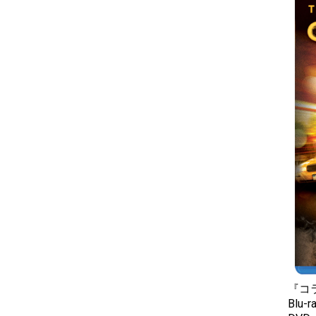
『コ
Blu-