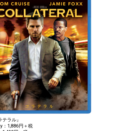
ラテラル』
ray：1,886円＋税