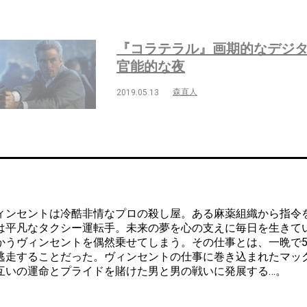
『コラテラル』画期的なデジタル
官能的な夜
森直人
2019.05.13
ンセントは冷酷非情なプロの殺し屋。ある麻薬組織から指令を受
は平凡なタクシー運転手。未来の夢を心の支えに毎日を生きて
かうヴィンセントを偶然乗せてしまう。その仕事とは、一晩で5
逃走することだった。ヴィンセントの仕事に巻き込まれたマッ
互いの運命とプライドを賭けた男と男の戦いに発展する…。