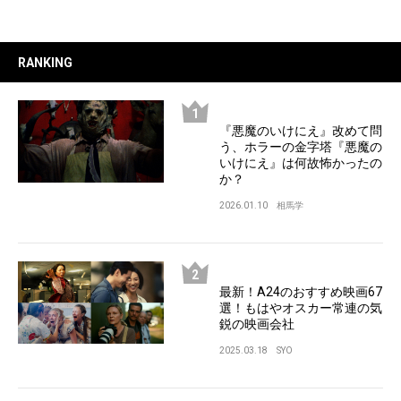
RANKING
『悪魔のいけにえ』改めて問
う、ホラーの金字塔『悪魔の
いけにえ』は何故怖かったの
か？
2026.01.10
相馬学
最新！A24のおすすめ映画67
選！もはやオスカー常連の気
鋭の映画会社
2025.03.18
SYO