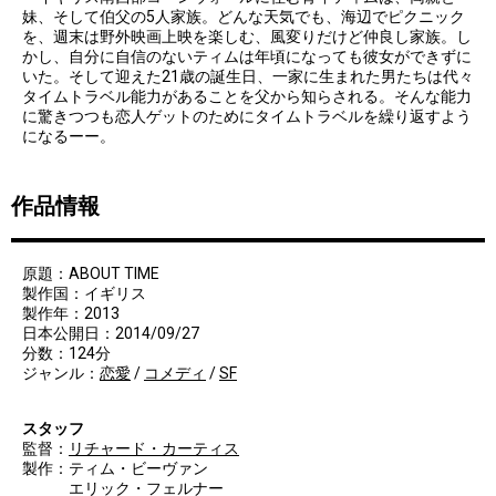
妹、そして伯父の5人家族。どんな天気でも、海辺でピクニック
を、週末は野外映画上映を楽しむ、風変りだけど仲良し家族。し
かし、自分に自信のないティムは年頃になっても彼女ができずに
いた。そして迎えた21歳の誕生日、一家に生まれた男たちは代々
タイムトラベル能力があることを父から知らされる。そんな能力
に驚きつつも恋人ゲットのためにタイムトラベルを繰り返すよう
になるーー。
作品情報
原題：ABOUT TIME
製作国：イギリス
製作年：2013
日本公開日：2014/09/27
分数：124分
ジャンル：
恋愛
/
コメディ
/
SF
スタッフ
監督：
リチャード・カーティス
製作：ティム・ビーヴァン
エリック・フェルナー