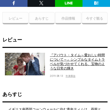
レビュー
あらすじ
作品情報
今すぐ観る
レビュー
『アバウト・タイム～愛おしい時間
について～』シンプルなタイムトラ
ベルが気づかせてくれる、宝物のよ
うな日常の輝き
2019.08.13
牛津厚信
あらすじ
イギリス南西部コーンウォールに住む青年ティムは、両親と