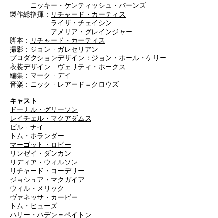
ニッキー・ケンティッシュ・バーンズ
製作総指揮：
リチャード・カーティス
ライザ・チェイシン
アメリア・グレインジャー
脚本：
リチャード・カーティス
撮影：ジョン・ガレセリアン
プロダクションデザイン：ジョン・ポール・ケリー
衣装デザイン：ヴェリティ・ホークス
編集：マーク・デイ
音楽：ニック・レアード＝クロウズ
キャスト
ドーナル・グリーソン
レイチェル・マクアダムス
ビル・ナイ
トム・ホランダー
マーゴット・ロビー
リンゼイ・ダンカン
リディア・ウィルソン
リチャード・コーデリー
ジョシュア・マクガイア
ウィル・メリック
ヴァネッサ・カービー
トム・ヒューズ
ハリー・ハデン＝ペイトン