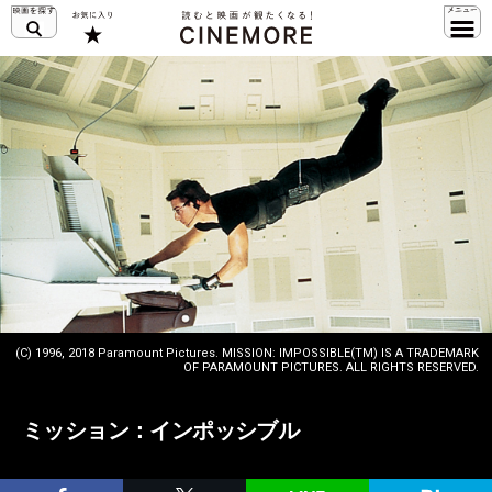
(C) 1996, 2018 Paramount Pictures. MISSION: IMPOSSIBLE(TM) IS A TRADEMARK
OF PARAMOUNT PICTURES. ALL RIGHTS RESERVED.
ミッション：インポッシブル