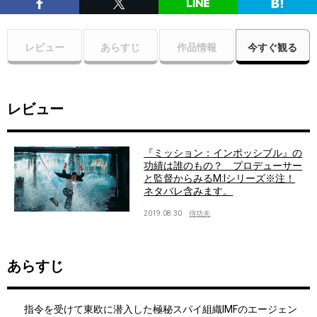
レビュー
あらすじ
作品情報
今すぐ観る
レビュー
『ミッション：インポッシブル』の
功績は誰のもの？ プロデューサー
と監督からみるM:Iシリーズ※注！
ネタバレ含みます。
2019.08.30
侍功夫
あらすじ
指令を受けて東欧に潜入した極秘スパイ組織IMFのエージェン