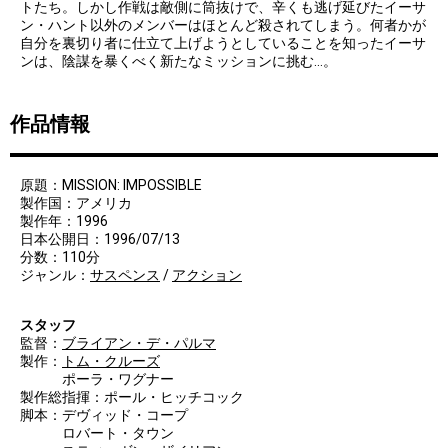
トたち。しかし作戦は敵側に筒抜けで、辛くも逃げ延びたイーサ
ン・ハント以外のメンバーはほとんど殺されてしまう。何者かが
自分を裏切り者に仕立て上げようとしていることを知ったイーサ
ンは、陰謀を暴くべく新たなミッションに挑む…。
作品情報
原題：MISSION: IMPOSSIBLE
製作国：アメリカ
製作年：1996
日本公開日：1996/07/13
分数：110分
ジャンル：
サスペンス
/
アクション
スタッフ
監督：
ブライアン・デ・パルマ
製作：
トム・クルーズ
ポーラ・ワグナー
製作総指揮：ポール・ヒッチコック
脚本：デヴィッド・コープ
ロバート・タウン