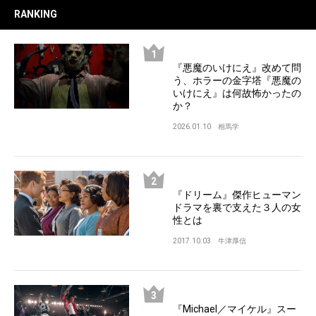
RANKING
『悪魔のいけにえ』改めて問
う、ホラーの金字塔『悪魔の
いけにえ』は何故怖かったの
か？
2026.01.10
相馬学
『ドリーム』傑作ヒューマン
ドラマを裏で支えた３人の女
性とは
2017.10.03
牛津厚信
『Michael／マイケル』スー