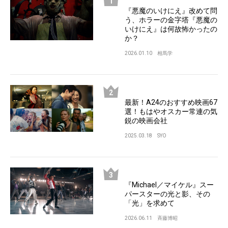
『悪魔のいけにえ』改めて問
う、ホラーの金字塔『悪魔の
いけにえ』は何故怖かったの
か？
2026.01.10
相馬学
最新！A24のおすすめ映画67
選！もはやオスカー常連の気
鋭の映画会社
2025.03.18
SYO
『Michael／マイケル』スー
パースターの光と影、その
「光」を求めて
2026.06.11
斉藤博昭