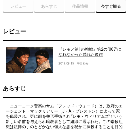
レビュー
あらすじ
作品情報
今すぐ観る
レビュー
『レモ／第1の挑戦』第2の“007”に
なれなかった隠れた傑作
2019.09.15
平田裕介
あらすじ
ニューヨーク警察のサム（フレッド・ウォード）は、政府のエ
ージェント・マックリアリー（J・A・プレストン）によって死
を偽装され、更に顔を整形手術され “レモ・ウィリアムズ”という
新しい名前を与えられ暗殺者として組織に選ばれた。この暗殺組
織は法律の手のとどかない強大な悪を秘かに抹殺することを目的