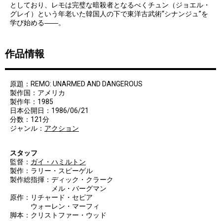
としており、レモは完璧な暗殺者となるべくチュン（ジョエル・
グレイ）という年老いた韓国人の下で東洋古武術“シナンジュ”を
学び始める――。
作品情報
原題：REMO: UNARMED AND DANGEROUS
製作国：アメリカ
製作年：1985
日本公開日：1986/06/21
分数：121分
ジャンル：
アクション
スタッフ
監督：
ガイ・ハミルトン
製作：ラリー・スピーゲル
製作総指揮：ディック・クラーク
メル・バーグマン
原作：リチャード・セピア
ウォーレン・マーフィ
脚本：クリストファー・ウッド