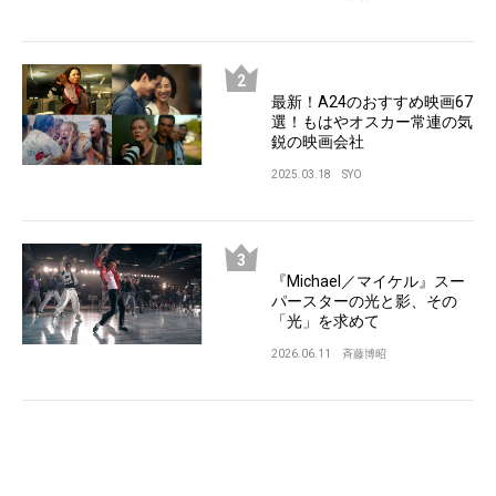
最新！A24のおすすめ映画67
選！もはやオスカー常連の気
鋭の映画会社
2025.03.18
SYO
『Michael／マイケル』スー
パースターの光と影、その
「光」を求めて
2026.06.11
斉藤博昭