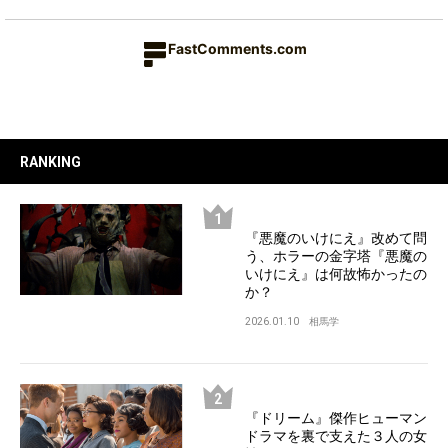
FastComments.com
RANKING
『悪魔のいけにえ』改めて問
う、ホラーの金字塔『悪魔の
いけにえ』は何故怖かったの
か？
2026.01.10
相馬学
『ドリーム』傑作ヒューマン
ドラマを裏で支えた３人の女