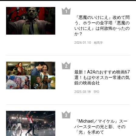
『悪魔のいけにえ』改めて問
う、ホラーの金字塔『悪魔の
いけにえ』は何故怖かったの
か？
2026.01.10
相馬学
最新！A24のおすすめ映画67
選！もはやオスカー常連の気
鋭の映画会社
2025.03.18
SYO
『Michael／マイケル』スー
パースターの光と影、その
「光」を求めて