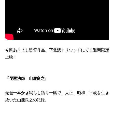
今関あきよし監督作品。下北沢トリウッドにて２週間限定
上映！
『琵琶法師 山鹿良之』
琵琶一本かき鳴らし語り一筋で、大正、昭和、平成を生き
抜いた山鹿良之の記録。