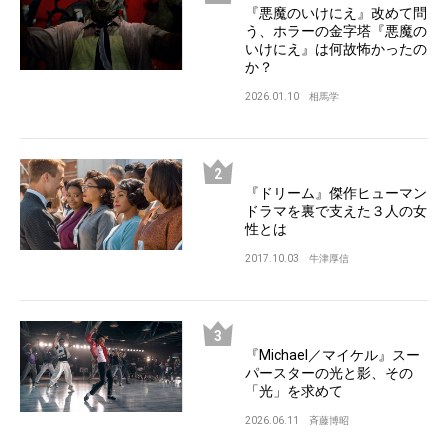
『悪魔のいけにえ』改めて問
う、ホラーの金字塔『悪魔の
いけにえ』は何故怖かったの
か？
2026.01.10
相馬学
『ドリーム』傑作ヒューマン
ドラマを裏で支えた３人の女
性とは
2017.10.03
牛津厚信
『Michael／マイケル』スー
パースターの光と影、その
「光」を求めて
2026.06.11
斉藤博昭