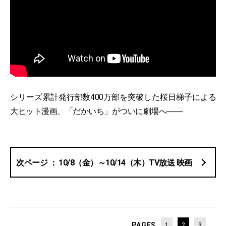
シリーズ累計発行部数400万部を突破した桜日梯子による
大ヒット漫画、「だかいち」がついに劇場へ――
10/8（金）～10/14（木）TV放送 映画
PAGES
1
2
3