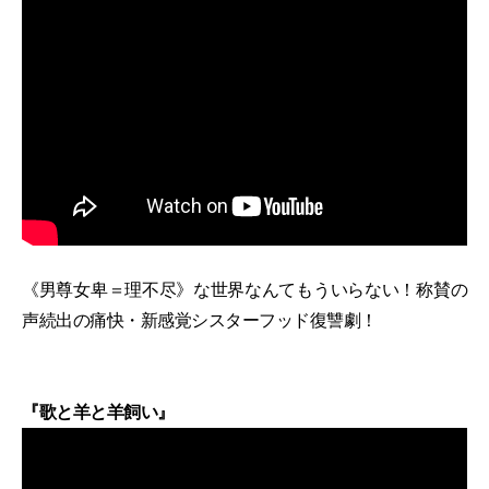
《男尊女卑＝理不尽》な世界なんてもういらない！称賛の
声続出の痛快・新感覚シスターフッド復讐劇！
『歌と羊と羊飼い』