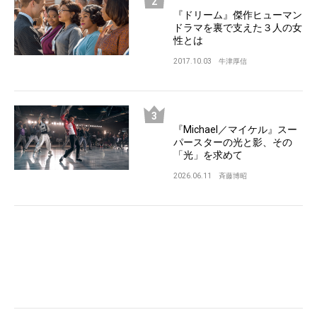
『ドリーム』傑作ヒューマン
ドラマを裏で支えた３人の女
性とは
2017.10.03
牛津厚信
『Michael／マイケル』スー
パースターの光と影、その
「光」を求めて
2026.06.11
斉藤博昭