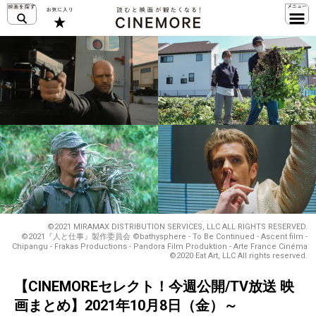
©2021 MIRAMAX DISTRIBUTION SERVICES, LLC ALL RIGHTS RESERVED.
©2021『人と仕事』製作委員会 ©bathysphere - To Be Continued - Ascent film -
Chipangu - Frakas Productions - Pandora Film Produktion - Arte France Cinéma
©2020 Eat Art, LLC All rights reserved.
【CINEMOREセレクト！今週公開/TV放送 映
画まとめ】2021年10月8日（金）～