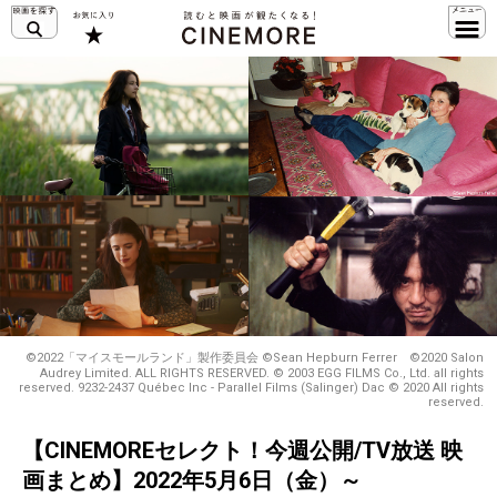
©︎2022「マイスモールランド」製作委員会 ©Sean Hepburn Ferrer ©2020 Salon
Audrey Limited. ALL RIGHTS RESERVED. © 2003 EGG FILMS Co., Ltd. all rights
reserved. 9232-2437 Québec Inc - Parallel Films (Salinger) Dac © 2020 All rights
reserved.
【CINEMOREセレクト！今週公開/TV放送 映
画まとめ】2022年5月6日（金）～