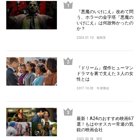
『悪魔のいけにえ』改めて問
う、ホラーの金字塔『悪魔の
いけにえ』は何故怖かったの
か？
2026.01.10
相馬学
『ドリーム』傑作ヒューマン
ドラマを裏で支えた３人の女
性とは
2017.10.03
牛津厚信
最新！A24のおすすめ映画67
選！もはやオスカー常連の気
鋭の映画会社
2025.03.18
SYO