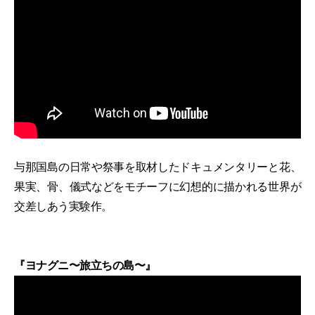
与那国島の日常や祭事を取材したドキュメンタリーと花、
果実、骨、儀式などをモチーフに幻想的に描かれる世界が
交差しあう実験作。
『ヨナグニ〜旅立ちの島〜』