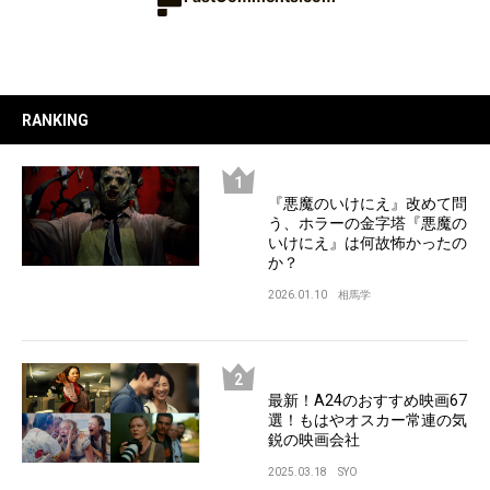
RANKING
『悪魔のいけにえ』改めて問
う、ホラーの金字塔『悪魔の
いけにえ』は何故怖かったの
か？
2026.01.10
相馬学
最新！A24のおすすめ映画67
選！もはやオスカー常連の気
鋭の映画会社
2025.03.18
SYO