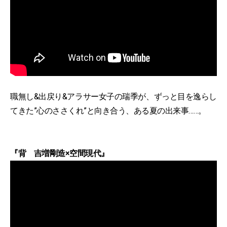
職無し&出戻り&アラサー女子の瑞季が、ずっと目を逸らし
てきた”心のささくれ”と向き合う、ある夏の出来事……。
『背 吉増剛造×空間現代』