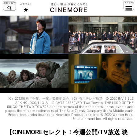
（C）2022映画『千夜、一夜』製作委員会 （C）石川テレビ放送 ©︎ 2020 INVISIBLE
LARK HOLDCO, LLC. ALL RIGHTS RESERVED. Two Towers: THE LORD OF THE
RINGS: THE TWO TOWERS and the names of the characters, items, events and
places therein are trademarks of The Saul Zaentz Company d/b/a Middle-earth
Enterprises under license to New Line Productions, Inc. © 2022 Warner Bros.
Entertainment Inc. All rights reserved.
【CINEMOREセレクト！今週公開/TV放送 映