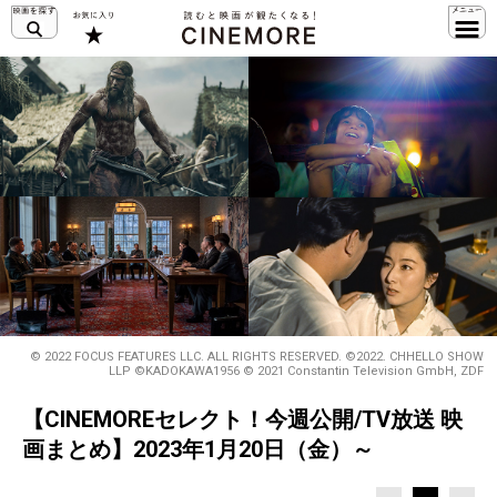
© 2022 FOCUS FEATURES LLC. ALL RIGHTS RESERVED. ©2022. CHHELLO SHOW
LLP ©KADOKAWA1956 © 2021 Constantin Television GmbH, ZDF
【CINEMOREセレクト！今週公開/TV放送 映
画まとめ】2023年1月20日（金）～