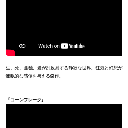
生、死、孤独、愛が乱反射する静寂な世界。狂気と幻想が
催眠的な感傷を与える傑作。
『コーンフレーク』