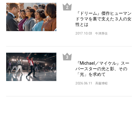
『ドリーム』傑作ヒューマン
ドラマを裏で支えた３人の女
性とは
2017.10.03
牛津厚信
『Michael／マイケル』スー
パースターの光と影、その
「光」を求めて
2026.06.11
斉藤博昭