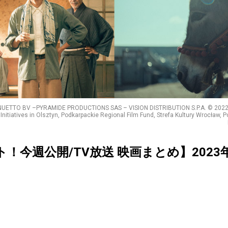
NUETTO BV –PYRAMIDE PRODUCTIONS SAS – VISION DISTRIBUTION S.P.A. © 2022 Sk
Initiatives in Olsztyn, Podkarpackie Regional Film Fund, Strefa Kultury Wrocław, 
クト！今週公開/TV放送 映画まとめ】202