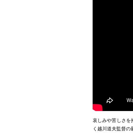
哀しみや苦しさを
く越川道夫監督の