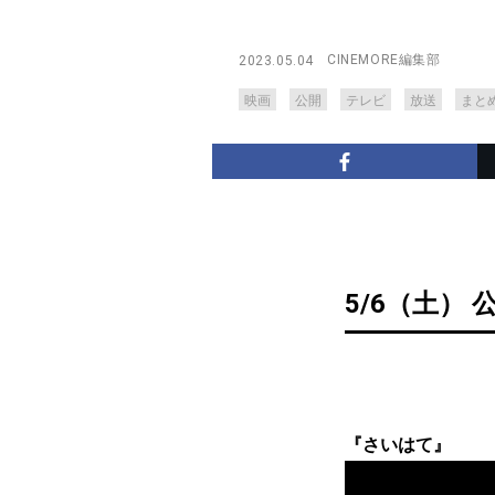
CINEMORE編集部
2023.05.04
映画
公開
テレビ
放送
まと
5/6（土） 
『さいはて』