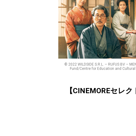
© 2022 WILDSIDE S.R.L. – RUFUS BV – ME
Fund/Centre for Education and Cultural 
【CINEMOREセレ