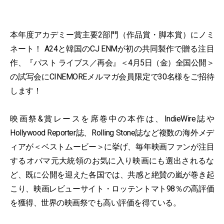
本年度アカデミー賞主要2部門（作品賞・脚本賞）にノミ
ネート！ A24と韓国のCJ ENMが初の共同製作で贈る注目
作、『パスト ライブス／再会』＜4月5日（金）全国公開＞
の試写会にCINEMOREメルマガ会員限定で30名様をご招待
します！
映画祭&賞レースを席巻中の本作は、IndieWire誌や
Hollywood Reporter誌、Rolling Stone誌など複数の海外メデ
ィアが＜ベストムービー＞に挙げ、毎年映画ファンが注目
するオバマ元大統領のお気に入り映画にも選出されるな
ど、既に公開を迎えた各国では、共感と絶賛の嵐が巻き起
こり、映画レビューサイト・ロッテントマト98％の高評価
を獲得、世界の映画祭でも高い評価を得ている。