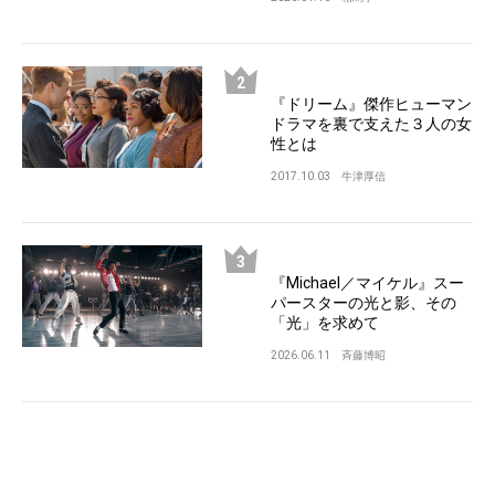
『ドリーム』傑作ヒューマン
ドラマを裏で支えた３人の女
性とは
2017.10.03
牛津厚信
『Michael／マイケル』スー
パースターの光と影、その
「光」を求めて
2026.06.11
斉藤博昭