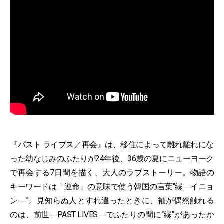
『パスト ライブス／再会』は、移住によって離れ離れにな
った幼なじみのふたりが24年後、36歳の夏にニューヨーク
で再会する7日間を描く、大人のラブストーリー。物語の
キーワードは「運命」の意味で使う韓国の言葉“縁―イニョ
ン―”。見知らぬ人とすれ違ったときに、袖が偶然触れる
のは、前世―PAST LIVES―でふたりの間に“縁”があったか