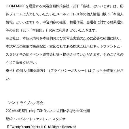
※CINEMOREを運営する太陽企画株式会社（以下「当社」といいます）は、応
募フォームに入力していただいたメールアドレス等の個人情報（以下「本個人
情報」といいます）を、申込内容の確認、抽選作業、当選者に対する結果通知
等の目的（以下「本目的」）のみに利用させていただきます。
※当社は、本個人情報を本目的および試写会実施のために必要な範囲に限り、
本試写会の主催で映画配給・宣伝会社である株式会社ハピネットファントム・
スタジオその他イベント運営会社等へ提供させていただきます。予めご了承の
うえご応募ください。
※当社の個人情報保護方針（プライバシーポリシー）は
こちら
を確認くださ
い。
『パスト ライブス／再会』
2024年4月5日（金）TOHOシネマズ 日比谷ほか全国公開
配給：ハピネットファントム・スタジオ
© Twenty Years Rights LLC. All Rights Reserved