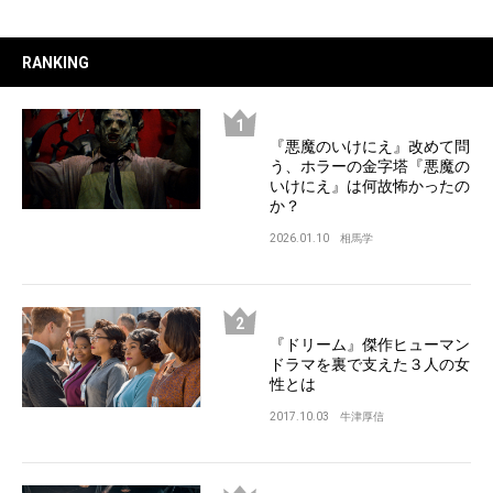
RANKING
『悪魔のいけにえ』改めて問
う、ホラーの金字塔『悪魔の
いけにえ』は何故怖かったの
か？
2026.01.10
相馬学
『ドリーム』傑作ヒューマン
ドラマを裏で支えた３人の女
性とは
2017.10.03
牛津厚信