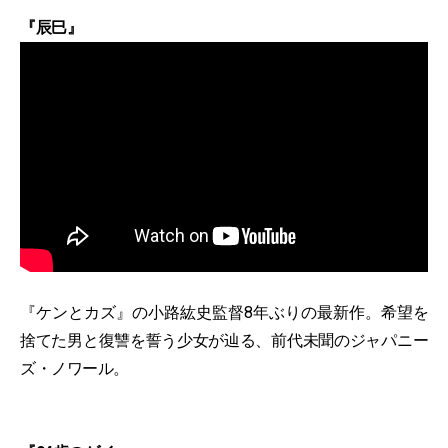
『辰巳』
『ケンとカズ』の⼩路紘史監督8年ぶりの最新作。希望を
捨てた男と復讐を誓う少⼥が辿る、前代未聞のジャパニー
ズ・ノワール。