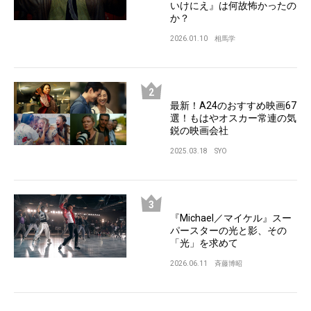
いけにえ』は何故怖かったの
か？
2026.01.10
相馬学
最新！A24のおすすめ映画67
選！もはやオスカー常連の気
鋭の映画会社
2025.03.18
SYO
『Michael／マイケル』スー
パースターの光と影、その
「光」を求めて
2026.06.11
斉藤博昭