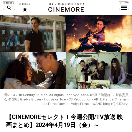
Ⓒ2023 20th Century Studios. All Rights Reserved. ©2024映画「陰陽師0」製作委員
会 © 2023 Gladys Glover - House on Fire - CS Production - ARTE France Cinéma -
Les Films Fauves - Volya Films – WANG bing (C)小路紘史
【CINEMOREセレクト！今週公開/TV放送 映
画まとめ】2024年4月19日（金）～