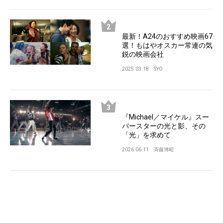
最新！A24のおすすめ映画67
選！もはやオスカー常連の気
鋭の映画会社
2025.03.18
SYO
『Michael／マイケル』スー
パースターの光と影、その
「光」を求めて
2026.06.11
斉藤博昭