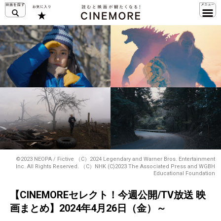
©2023 NEOPA / Fictive （C）2024 Legendary and Warner Bros. Entertainment
Inc. All Rights Reserved. （C）NHK (C)2023 The Associated Press and WGBH
Educational Foundation
【CINEMOREセレクト！今週公開/TV放送 映
画まとめ】2024年4月26日（金）～