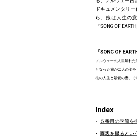
る、ノルウェー西
ドキュメンタリー
ら、娘は人生の
『SONG OF 
『SONG OF E
ノルウェーの人里離れた
となった娘が二人の姿を
彼の人生と最愛の妻、そ
Index
５番目の季節を
両親を撮るとい