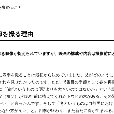
を集めること
節を撮る理由
べき映像が捉えられていますが、映画の構成や内容は撮影前に
。
に四季を撮ることは最初から決めていました。父がどのように
それを見せたかったのです。ただ、5番目の季節として春を再
に「“命”というものは“死”よりも大きいのではないか」という
父（祖父）が130年前に植えてくれたトウヒの木がある。その
たい」と言ったんです。そして「冬というものは自然界における
らない方が良い」と。四季が終わり、また新たに春が生まれる