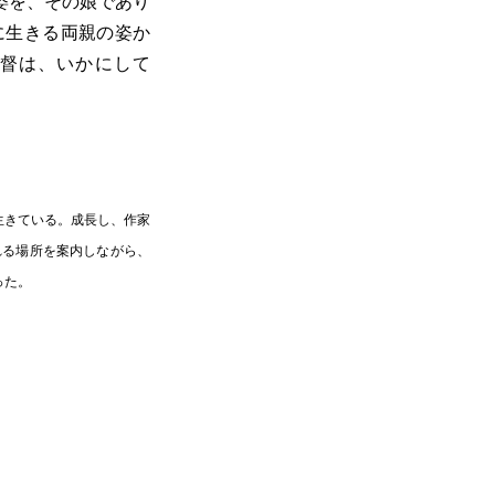
姿を、その娘であり
に生きる両親の姿か
督は、いかにして
生きている。成長し、作家
れる場所を案内しながら、
った。