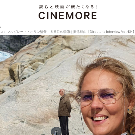
w
』マルグレート・オリン監督 ５番目の季節を撮る理由【Director’s Interview Vol.434