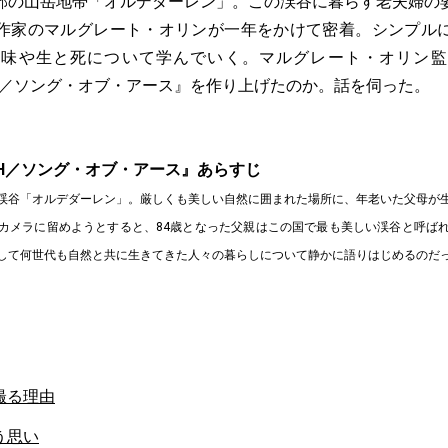
部の山岳地帯「オルデダーレン」。この渓谷に暮らす老夫婦の
作家のマルグレート・オリンが一年をかけて密着。シンプル
意味や生と死について学んでいく。マルグレート・オリン監
EARTH／ソング・オブ・アース』を作り上げたのか。話を伺った。
ARTH／ソング・オブ・アース』あらすじ
渓谷「オルデダーレン」。厳しくも美しい自然に囲まれた場所に、年老いた父母が
カメラに留めようとすると、84歳となった父親はこの国で最も美しい渓谷と呼ば
して何世代も自然と共に生きてきた人々の暮らしについて静かに語りはじめるのだ
撮る理由
う思い